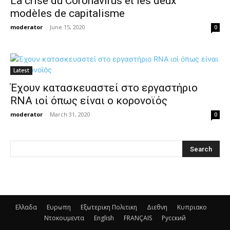
La crise du Coronavirus et les deux
modèles de capitalisme
moderator
-
June 15, 2020
0
Latest
Έχουν κατασκευαστεί στο εργαστήριο
RNA ιοί όπως είναι ο κορονοϊός
moderator
-
March 31, 2020
0
Ελλαδα
Ευρωπη
Εξωτερικη Πολιτικη
Διεθνη
Κυπριακο
Ντοκουμεντα
English
FRANÇAIS
Русский