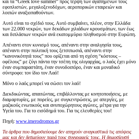
και τα “Greek love summer” προς τέρψη των αγαπημένων τους
εφοπλιστών, μεγαλοξενοδόχων, αεροπορικών εταιρειών και
λοιπών αναξιοπαθούντων.
Αυτό είναι το σχέδιό τους. Αυτό συμβαίνει, πλέον, στην Ελλάδα
των 22.000 νεκρών, των δεκάδων χιλιάδων κρουσμάτων, των έως
και διπλάσιων νεκρών ανά εκατομμύριο πληθυσμού στην Ευρώπη.
Απέναντι στον κυνισμό τους, απέναντι στην αναλγησία τους,
απέναντι στην πολιτική τους ξετσιπωσιά, απέναντι στην
“κανονικότητά τους” που ορίζεται από τη σχέση “κόστους –
οφέλους” με ζύγι πάντα την τσέπη της ολιγαρχίας, ο λαός έχει μόνο
έναν συμπαραστάτη, έναν συνοδοιπόρο, έναν και μοναδικό
σύντροφο: τον ίδιο τον Λαό!
Μόνο ο λαός μπορεί να σώσει τον λαό!
Διεκδικώντας, απαιτώντας, επιβάλλοντας με κινητοποιήσεις, με
διαμαρτυρίες, με πορείες, με συγκεντρώσεις, με απεργίες, με
μαζικούς ενωτικούς και ανυποχώρητους αγώνες, μέτρα για την
Υγεία του. Για το εισόδημά του. Για τις ελευθερίες του!
Πηγή:
www.imerodromos.gr
Τα άρθρα που δημοσιεύουμε δεν απηχούν αναγκαστικά τις απόψεις
μας και δεν δεσμεύουν παρά τους συγγραφείς τους. Η δημοσίευσή