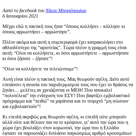
Ααπό το facebook του
Νίκου Μπογιόπουλου
6 Ιανουαρίου 2021
Μέχρι εδώ η τακτική τους ήταν “όποιος κολλήσει – κόλλησε κι
όποιος αρρωστήσει – αρρώστησε”.
Πλέον ακόμα και αυτή η συμπεριφορά έχει κατρακυλήσει στο
αθλιοδέστερο της “αριστείας”. Τώρα πλέον η γραμμή τους είναι
αυτή: “Ολοι να κολλήσετε, κι όσοι αρρωστήσετε – αρρωστήσατε
κι όσοι ζήσατε – ζήσατε”!
“Ολοι να κολλήσετε να τελειώνουμε”!
Αυτή είναι πλέον η τακτική τους. Μας θεωρούν αγέλη. Διότι αυτό
επιτάσσει η ανοσία του παχυδερμισμού τους που έχει το θράσος να
ζητάει… μελέτες αν χρειάζονται οι ΜΕΘ! Που αποκαλεί
“πολυτέλεια” την ενίσχυση του ΕΣΥ! Που βαφτίζει εμβολιαστικό
πρόγραμμα και “πειθώ” τα χαράτσια και το τσιριχτό “μη σώσουν
και εμβολιαστούν”!
Κι επειδή ακριβώς μας θεωρούν αγέλη, κι επειδή ούτε μπορούν
αλλά ούτε και θέλουν πια να το κρύψουν, γι’ αυτό την ώρα που η
χώρα έχει βουλιάξει στον κορωνοιό, την ώρα που η Ελλάδα
έφτασε να παρουσιάζει διπλάσιο παγκοσμίως αριθμό κρουσμάτων