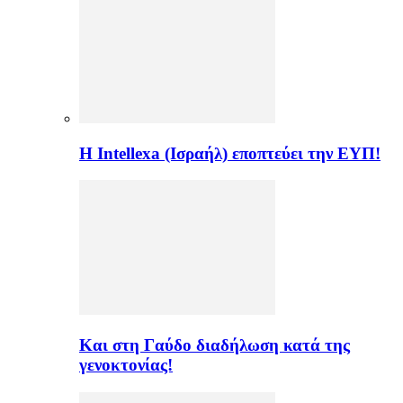
Η Intellexa (Ισραήλ) εποπτεύει την ΕΥΠ!
Και στη Γαύδο διαδήλωση κατά της
γενοκτονίας!