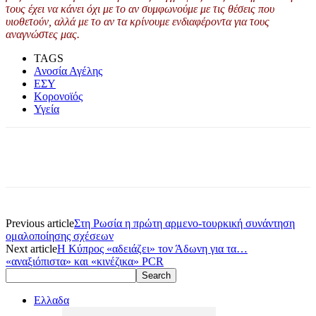
τους έχει να κάνει όχι με το αν συμφωνούμε με τις θέσεις που
υιοθετούν, αλλά με το αν τα κρίνουμε ενδιαφέροντα για τους
αναγνώστες μας.
TAGS
Ανοσία Αγέλης
ΕΣΥ
Κορονοϊός
Υγεία
Previous article
Στη Ρωσία η πρώτη αρμενο-τουρκική συνάντηση
ομαλοποίησης σχέσεων
Next article
Η Κύπρος «αδειάζει» τον Άδωνη για τα…
«αναξιόπιστα» και «κινέζικα» PCR
Ελλαδα