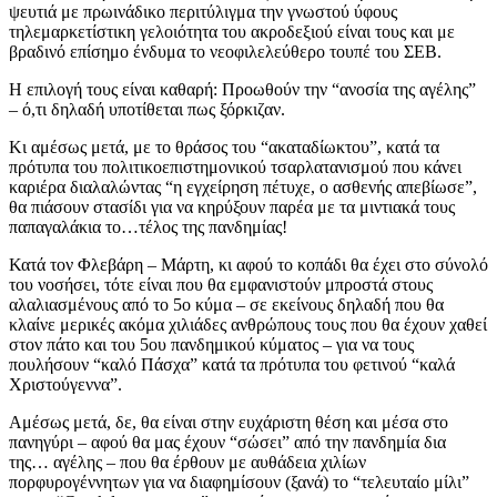
ψευτιά με πρωινάδικο περιτύλιγμα την γνωστού ύφους
τηλεμαρκετίστικη γελοιότητα του ακροδεξιού είναι τους και με
βραδινό επίσημο ένδυμα το νεοφιλελεύθερο τουπέ του ΣΕΒ.
Η επιλογή τους είναι καθαρή: Προωθούν την “ανοσία της αγέλης”
– ό,τι δηλαδή υποτίθεται πως ξόρκιζαν.
Κι αμέσως μετά, με το θράσος του “ακαταδίωκτου”, κατά τα
πρότυπα του πολιτικοεπιστημονικού τσαρλατανισμού που κάνει
καριέρα διαλαλώντας “η εγχείρηση πέτυχε, ο ασθενής απεβίωσε”,
θα πιάσουν στασίδι για να κηρύξουν παρέα με τα μιντιακά τους
παπαγαλάκια το…τέλος της πανδημίας!
Κατά τον Φλεβάρη – Μάρτη, κι αφού το κοπάδι θα έχει στο σύνολό
του νοσήσει, τότε είναι που θα εμφανιστούν μπροστά στους
αλαλιασμένους από το 5ο κύμα – σε εκείνους δηλαδή που θα
κλαίνε μερικές ακόμα χιλιάδες ανθρώπους τους που θα έχουν χαθεί
στον πάτο και του 5ου πανδημικού κύματος – για να τους
πουλήσουν “καλό Πάσχα” κατά τα πρότυπα του φετινού “καλά
Χριστούγεννα”.
Αμέσως μετά, δε, θα είναι στην ευχάριστη θέση και μέσα στο
πανηγύρι – αφού θα μας έχουν “σώσει” από την πανδημία δια
της… αγέλης – που θα έρθουν με αυθάδεια χιλίων
πορφυρογέννητων για να διαφημίσουν (ξανά) το “τελευταίο μίλι”