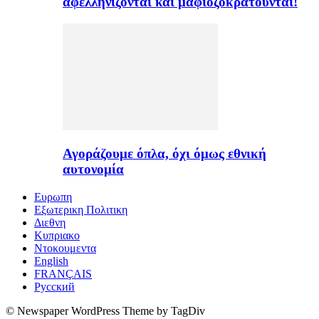
αφελληνίζονται και μαφιοζοκρατούνται!
Αγοράζουμε όπλα, όχι όμως εθνική
αυτονομία
Ευρωπη
Εξωτερικη Πολιτικη
Διεθνη
Κυπριακο
Ντοκουμεντα
English
FRANÇAIS
Русский
© Newspaper WordPress Theme by TagDiv