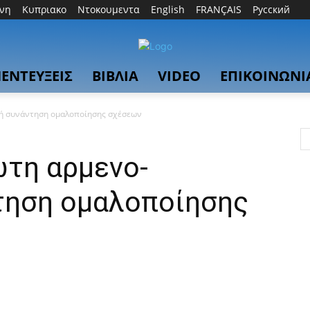
θνη
Κυπριακο
Ντοκουμεντα
English
FRANÇAIS
Русский
ΕΝΤΕΥΞΕΙΣ
ΒΙΒΛΙΑ
VIDEO
ΕΠΙΚΟΙΝΩΝΙ
κή συνάντηση ομαλοποίησης σχέσεων
ώτη αρμενο-
τηση ομαλοποίησης