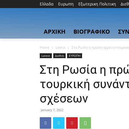
Ελλαδα
Ευρωπη
Εξωτερικη Πολιτικη
Διε
ΑΡΧΙΚΗ
ΒΙΟΓΡΑΦΙΚΟ
ΣΥΝ
Home
Latest
Στη Ρωσία η πρώτη αρμενο-τουρκι
Latest
Διεθνη
ΕΥΡΩΠΗ
Στη Ρωσία η πρ
τουρκική συνάν
σχέσεων
January 7, 2022