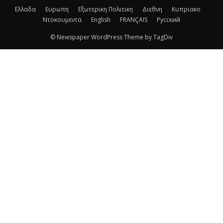
Ελλαδα
Ευρωπη
Εξωτερικη Πολιτικη
Διεθνη
Κυπριακο
Ντοκουμεντα
English
FRANÇAIS
Русский
© Newspaper WordPress Theme by TagDiv