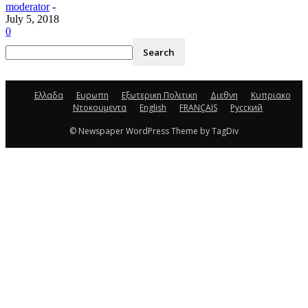
moderator
-
July 5, 2018
0
Ελλαδα
Ευρωπη
Εξωτερικη Πολιτικη
Διεθνη
Κυπριακο
Ντοκουμεντα
English
FRANÇAIS
Русский
© Newspaper WordPress Theme by TagDiv