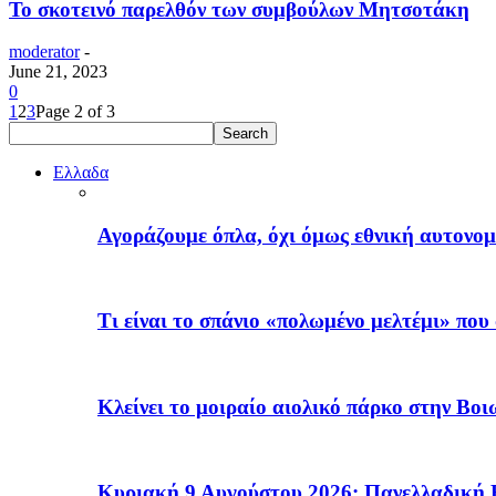
Το σκοτεινό παρελθόν των συμβούλων Μητσοτάκη
moderator
-
June 21, 2023
0
1
2
3
Page 2 of 3
Ελλαδα
Αγοράζουμε όπλα, όχι όμως εθνική αυτονομ
Τι είναι το σπάνιο «πολωμένο μελτέμι» πο
Κλείνει το μοιραίο αιολικό πάρκο στην Β
Κυριακή 9 Αυγούστου 2026: Πανελλαδική 