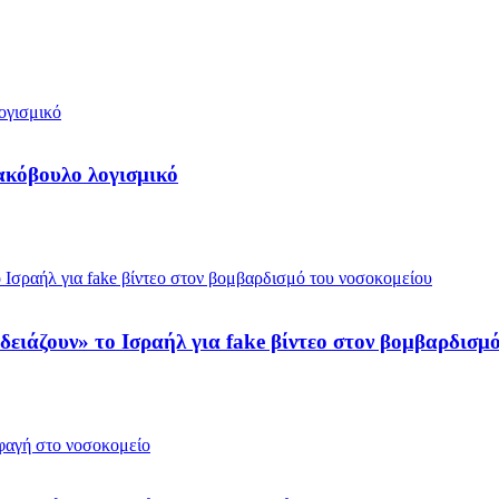
κακόβουλο λογισμικό
ειάζουν» το Ισραήλ για fake βίντεο στον βομβαρδισμ