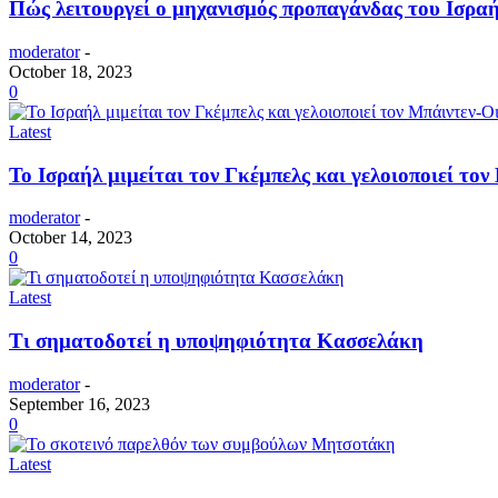
Πώς λειτουργεί ο μηχανισμός προπαγάνδας του Ισρα
moderator
-
October 18, 2023
0
Latest
Το Ισραήλ μιμείται τον Γκέμπελς και γελοιοποιεί τον
moderator
-
October 14, 2023
0
Latest
Τι σηματοδοτεί η υποψηφιότητα Κασσελάκη
moderator
-
September 16, 2023
0
Latest