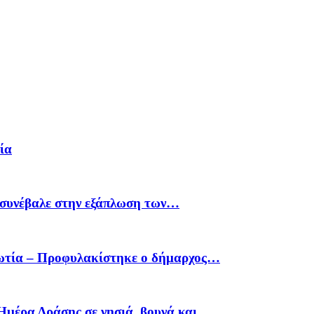
ία
υ συνέβαλε στην εξάπλωση των…
οιωτία – Προφυλακίστηκε ο δήμαρχος…
Ημέρα Δράσης σε νησιά, βουνά και…