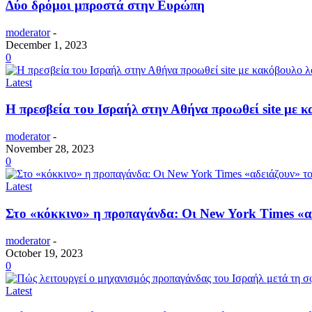
Δύο δρόμοι μπροστά στην Ευρώπη
moderator
-
December 1, 2023
0
Latest
Η πρεσβεία του Ισραήλ στην Αθήνα προωθεί site με 
moderator
-
November 28, 2023
0
Latest
Στο «κόκκινο» η προπαγάνδα: Οι New York Times «αδ
moderator
-
October 19, 2023
0
Latest