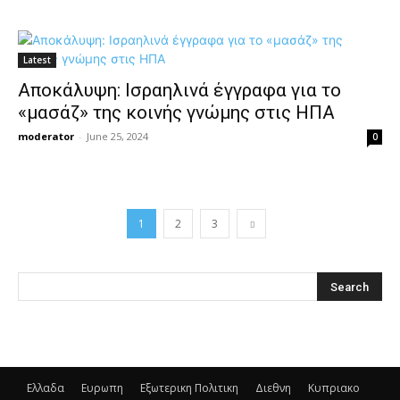
Latest
Αποκάλυψη: Ισραηλινά έγγραφα για το
«μασάζ» της κοινής γνώμης στις ΗΠΑ
moderator
-
June 25, 2024
0
1
2
3
Ελλαδα
Ευρωπη
Εξωτερικη Πολιτικη
Διεθνη
Κυπριακο