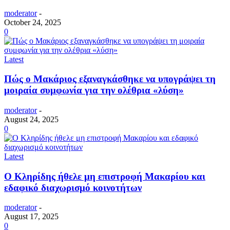
moderator
-
October 24, 2025
0
Latest
Πώς ο Μακάριος εξαναγκάσθηκε να υπογράψει τη
μοιραία συμφωνία για την ολέθρια «λύση»
moderator
-
August 24, 2025
0
Latest
O Κληρίδης ήθελε μη επιστροφή Μακαρίου και
εδαφικό διαχωρισμό κοινοτήτων
moderator
-
August 17, 2025
0