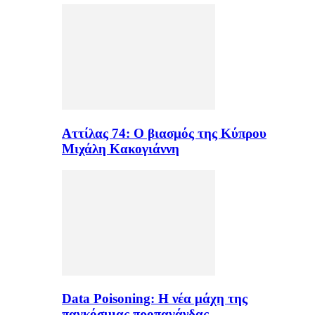
Αττίλας 74: Ο βιασμός της Κύπρου
Μιχάλη Κακογιάννη
Data Poisoning: Η νέα μάχη της
παγκόσμιας προπαγάνδας