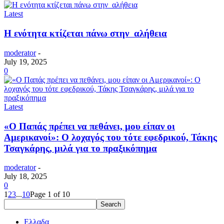
Latest
Η ενότητα κτίζεται πάνω στην αλήθεια
moderator
-
July 19, 2025
0
Latest
«Ο Παπάς πρέπει να πεθάνει, μου είπαν οι
Αμερικανοί»: Ο λοχαγός του τότε εφεδρικού, Τάκης
Τσαγκάρης, μιλά για το πραξικόπημα
moderator
-
July 18, 2025
0
1
2
3
...
10
Page 1 of 10
Ελλαδα