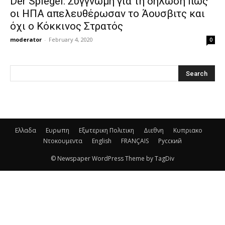
Der Spiegel: Συγγνώμη για τη δήλωση πως
οι ΗΠΑ απελευθέρωσαν το Άουσβιτς και
όχι ο Κόκκινος Στρατός
moderator
-
February 4, 2020
0
Ελλαδα
Ευρωπη
Εξωτερικη Πολιτικη
Διεθνη
Κυπριακο
Ντοκουμεντα
English
FRANÇAIS
Русский
© Newspaper WordPress Theme by TagDiv