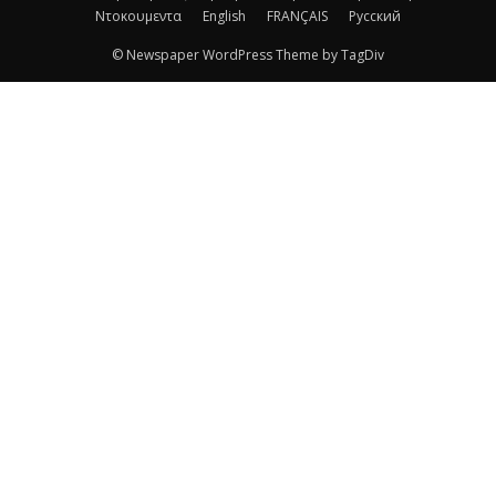
Ντοκουμεντα
English
FRANÇAIS
Русский
© Newspaper WordPress Theme by TagDiv