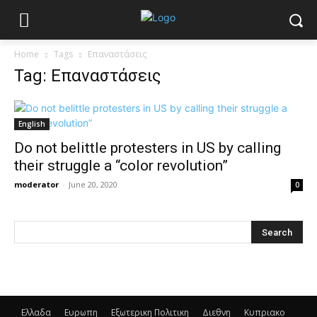
Home
Tags
Επαναστάσεις
Tag: Επαναστάσεις
English
Do not belittle protesters in US by calling
their struggle a “color revolution”
moderator
-
June 20, 2020
0
Ελλαδα
Ευρωπη
Εξωτερικη Πολιτικη
Διεθνη
Κυπριακο