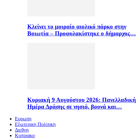
Κλείνει το μοιραίο αιολικό πάρκο στην
Βοιωτία – Προφυλακίστηκε ο δήμαρχος…
Κυριακή 9 Αυγούστου 2026: Πανελλαδική
Ημέρα Δράσης σε νησιά, βουνά και…
Ευρωπη
Εξωτερικη Πολιτικη
Διεθνη
Κυπριακο