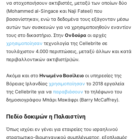
να στοχοποιήσουν ακτιβιστές, μεταξύ των οποίων δύο
(Mohammed al-Singace και Naji Fateel) που
βασανίστηκαν, ενώ τα δεδομένα τους εξάγονταν μέσω
αυτών των συσκευών για να χρησιμοποιηθούν εναντίον
τους στο δικαστήριο. Στην
Ονδούρα
οι αρχές
χρησιμοποίησαν
τεχνολογία της Cellebrite σε
τουλάχιστον 4.000 περιπτώσεις, μεταξύ άλλων και κατά
περιβαλλοντικών ακτιβιστ(ρι)ών.
Ακόμα και στο
Ηνωμένο Βασίλειο
οι υπηρεσίες της
Βόρειας Ιρλανδίας
χρησιμοποίησαν
το 2018 εργαλεία
της Cellebrite για να
παραβιάσουν
το τηλέφωνο του
δημοσιογράφου Μπάρι Μακάφρι (Barry McCaffrey).
Πεδίο δοκιμών η Παλαιστίνη
Όπως ισχύει εν γένει για εταιρείες του ισραηλινού
στρατιωτικο-βιομηχανικού συμπλέγματος, εξοπλισμός