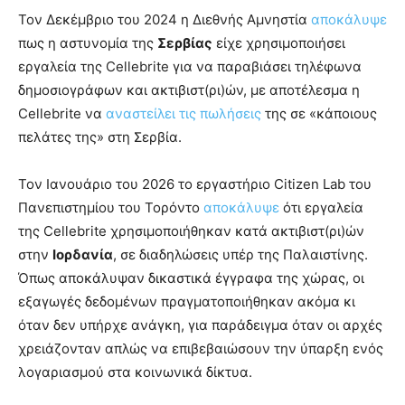
Τον Δεκέμβριο του 2024 η Διεθνής Αμνηστία
αποκάλυψε
πως η αστυνομία της
Σερβίας
είχε χρησιμοποιήσει
εργαλεία της Cellebrite για να παραβιάσει τηλέφωνα
δημοσιογράφων και ακτιβιστ(ρι)ών, με αποτέλεσμα η
Cellebrite να
αναστείλει τις πωλήσεις
της σε «κάποιους
πελάτες της» στη Σερβία.
Τον Ιανουάριο του 2026 το εργαστήριο Citizen Lab του
Πανεπιστημίου του Τορόντο
αποκάλυψε
ότι εργαλεία
της Cellebrite χρησιμοποιήθηκαν κατά ακτιβιστ(ρι)ών
στην
Ιορδανία
, σε διαδηλώσεις υπέρ της Παλαιστίνης.
Όπως αποκάλυψαν δικαστικά έγγραφα της χώρας, οι
εξαγωγές δεδομένων πραγματοποιήθηκαν ακόμα κι
όταν δεν υπήρχε ανάγκη, για παράδειγμα όταν οι αρχές
χρειάζονταν απλώς να επιβεβαιώσουν την ύπαρξη ενός
λογαριασμού στα κοινωνικά δίκτυα.