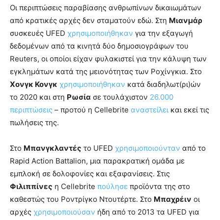
Οι περιπτώσεις παραβίασης ανθρωπίνων δικαιωμάτων
από κρατικές αρχές δεν σταματούν εδώ. Στη
Μιανμάρ
συσκευές UFED
χρησιμοποιήθηκαν
για την εξαγωγή
δεδομένων από τα κινητά δύο δημοσιογράφων του
Reuters, οι οποίοι είχαν φυλακιστεί για την κάλυψη των
εγκλημάτων κατά της μειονότητας των Ροχίνγκια. Στο
Χονγκ Κονγκ
χρησιμοποιήθηκαν
κατά διαδηλωτ(ρι)ών
το 2020 και στη
Ρωσία
σε τουλάχιστον
26.000
περιπτώσεις
– προτού η Cellebrite
αναστείλει
και εκεί τις
πωλήσεις της.
Στο
Μπανγκλαντές
το UFED
χρησιμοποιούνταν
από το
Rapid Action Battalion, μια παρακρατική ομάδα με
εμπλοκή σε δολοφονίες και εξαφανίσεις. Στις
Φιλιππίνες
η Cellebrite
πούλησε
προϊόντα της στο
καθεστώς του Ροντρίγκο Ντουτέρτε. Στο
Μπαχρέιν
οι
αρχές
χρησιμοποιούσαν
ήδη από το 2013 τα UFED για