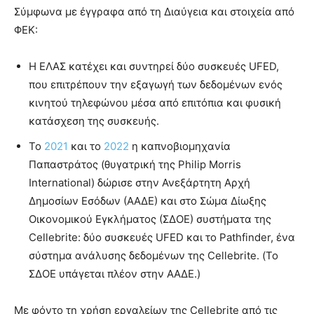
Σύμφωνα με έγγραφα από τη Διαύγεια και στοιχεία από
ΦΕΚ:
Η ΕΛΑΣ κατέχει και συντηρεί δύο συσκευές UFED,
που επιτρέπουν την εξαγωγή των δεδομένων ενός
κινητού τηλεφώνου μέσα από επιτόπια και φυσική
κατάσχεση της συσκευής.
Το
2021
και το
2022
η καπνοβιομηχανία
Παπαστράτος (θυγατρική της Philip Morris
International) δώρισε στην Ανεξάρτητη Αρχή
Δημοσίων Εσόδων (ΑΑΔΕ) και στο Σώμα Δίωξης
Οικονομικού Εγκλήματος (ΣΔΟΕ) συστήματα της
Cellebrite: δύο συσκευές UFED και το Pathfinder, ένα
σύστημα ανάλυσης δεδομένων της Cellebrite. (Το
ΣΔΟΕ υπάγεται πλέον στην ΑΑΔΕ.)
Με φόντο τη χρήση εργαλείων της Cellebrite από τις