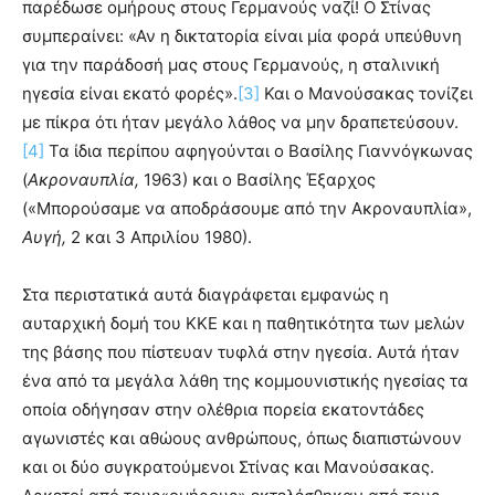
παρέδωσε ομήρους στους Γερμανούς ναζί! Ο Στίνας
συμπεραίνει: «Αν η δικτατορία είναι μία φορά υπεύθυνη
για την παράδοσή μας στους Γερμανούς, η σταλινική
ηγεσία είναι εκατό φορές».
[3]
Και ο Μανούσακας τονίζει
με πίκρα ότι ήταν μεγάλο λάθος να μην δραπετεύσουν.
[4]
Τα ίδια περίπου αφηγούνται ο Βασίλης Γιαννόγκωνας
(
Ακροναυπλία,
1963) και ο Βασίλης Έξαρχος
(«Μπορούσαμε να αποδράσουμε από την Ακροναυπλία»,
Αυγή,
2 και 3 Απριλίου 1980).
Στα περιστατικά αυτά διαγράφεται εμφανώς η
αυταρχική δομή του ΚΚΕ και η παθητικότητα των μελών
της βάσης που πίστευαν τυφλά στην ηγεσία. Αυτά ήταν
ένα από τα μεγάλα λάθη της κομμουνιστικής ηγεσίας τα
οποία οδήγησαν στην ολέθρια πορεία εκατοντάδες
αγωνιστές και αθώους ανθρώπους, όπως διαπιστώνουν
και οι δύο συγκρατούμενοι Στίνας και Μανούσακας.