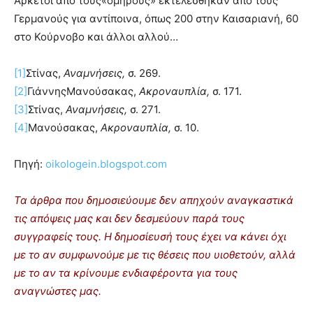
Αρκετοί από τους«ομήρους» εκτελέσθηκαν από τους
Γερμανούς για αντίποινα, όπως 200 στην Καισαριανή, 60
στο Κούρνοβο και άλλοι αλλού…
[1]
Στίνας,
Αναμνήσεις,
σ. 269.
[2]
ΓιάννηςΜανούσακας,
Ακροναυπλία,
σ. 171.
[3]
Στίνας,
Αναμνήσεις,
σ. 271.
[4]
Μανούσακας,
Ακροναυπλία,
σ. 10.
Πηγή:
oikologein.blogspot.com
Τα άρθρα που δημοσιεύουμε δεν απηχούν αναγκαστικά
τις απόψεις μας και δεν δεσμεύουν παρά τους
συγγραφείς τους. Η δημοσίευσή τους έχει να κάνει όχι
με το αν συμφωνούμε με τις θέσεις που υιοθετούν, αλλά
με το αν τα κρίνουμε ενδιαφέροντα για τους
αναγνώστες μας.