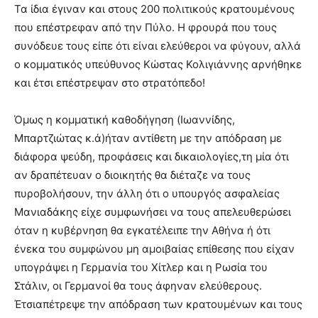
Τα ίδια έγιναν και στους 200 πολιτικούς κρατουμένους
που επέστρεφαν από την Πύλο. Η φρουρά που τους
συνόδευε τους είπε ότι είναι ελεύθεροι να φύγουν, αλλά
ο κομματικός υπεύθυνος Κώστας Κολιγιάννης αρνήθηκε
και έτσι επέστρεψαν στο στρατόπεδο!
Όμως η κομματική καθοδήγηση (Ιωαννίδης,
Μπαρτζιώτας κ.ά)ήταν αντίθετη με την απόδραση με
διάφορα ψεύδη, προφάσεις και δικαιολογίες,τη μία ότι
αν δραπέτευαν ο διοικητής θα διέταζε να τους
πυροβολήσουν, την άλλη ότι ο υπουργός ασφαλείας
Μανιαδάκης είχε συμφωνήσει να τους απελευθερώσει
όταν η κυβέρνηση θα εγκατέλειπε την Αθήνα ή ότι
ένεκα του συμφώνου μη αμοιβαίας επίθεσης που είχαν
υπογράψει η Γερμανία του Χίτλερ και η Ρωσία του
Στάλιν, οι Γερμανοί θα τους άφηναν ελεύθερους.
Έτσιαπέτρεψε την απόδραση των κρατουμένων και τους