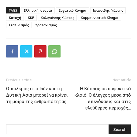
TAGS
Ελληνική Ιστορία
Εργατικό Κίνημα
Ιωαννίδης Γιάννης
Κατοχή
ΚΚΕ
Κολιγιάννης Κώστας
Κομμουνιστικό Κίνημα
Σταλινισμός
τροτσκισμός
Previous article
Next article
Ο πόλεμος στο Ιράν και τη
Η Κύπρος σε ασφυκτικό
Δυτική Ασία μπορεί να κρίνει
κλοιό: Ο έλεγχος μέσα από
τη μοίρα της ανθρωπότητας
επενδύσεις και στις
ελεύθερες περιοχές…