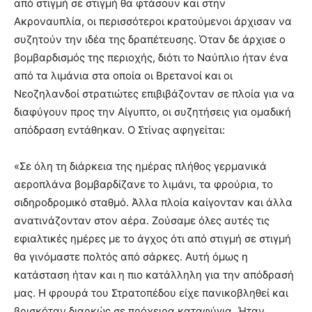
από στιγμή σε στιγμή θα φτάσουν και στην
Ακροναυπλία, οι περισσότεροι κρατούμενοι άρχισαν να
συζητούν την ιδέα της δραπέτευσης. Όταν δε άρχισε ο
βομβαρδισμός της περιοχής, διότι το Ναύπλιο ήταν ένα
από τα λιμάνια στα οποία οι Βρετανοί και οι
Νεοζηλανδοί στρατιώτες επιβιβάζονταν σε πλοία για να
διαφύγουν προς την Αίγυπτο, οι συζητήσεις για ομαδική
απόδραση εντάθηκαν. Ο Στίνας αφηγείται:
«Σε όλη τη διάρκεια της ημέρας πλήθος γερμανικά
αεροπλάνα βομβαρδίζανε το λιμάνι, τα φρούρια, το
σιδηροδρομικό σταθμό. Άλλα πλοία καίγονταν και άλλα
ανατινάζονταν στον αέρα. Ζούσαμε όλες αυτές τις
εφιαλτικές ημέρες με το άγχος ότι από στιγμή σε στιγμή
θα γινόμαστε πολτός από σάρκες. Αυτή όμως η
κατάσταση ήταν και η πιο κατάλληλη για την απόδρασή
μας. Η φρουρά του Στρατοπέδου είχε πανικοβληθεί και
βρισκόταν διαρκώς σε πρόχειρα καταφύγια. Ήταν