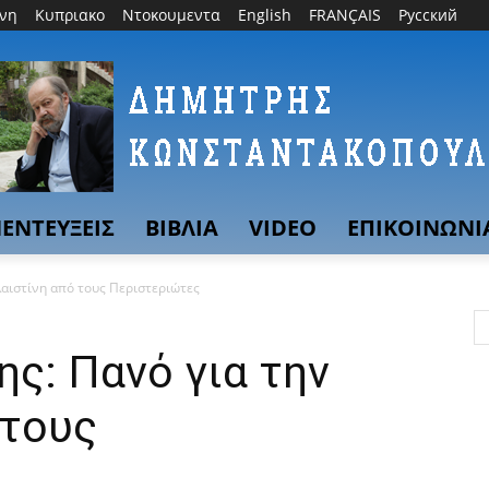
θνη
Κυπριακο
Ντοκουμεντα
English
FRANÇAIS
Русский
ΕΝΤΕΥΞΕΙΣ
ΒΙΒΛΙΑ
VIDEO
ΕΠΙΚΟΙΝΩΝΙ
λαιστίνη από τους Περιστεριώτες
ς: Πανό για την
 τους