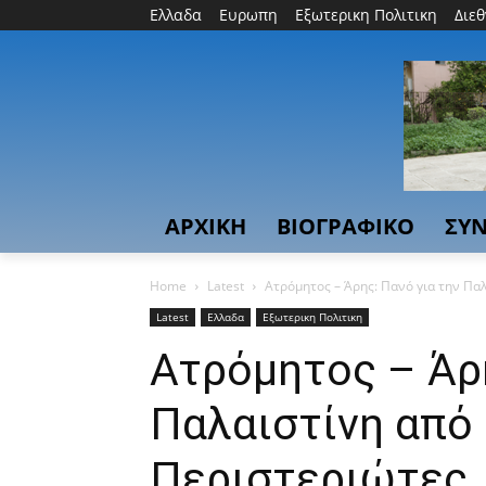
Ελλαδα
Ευρωπη
Εξωτερικη Πολιτικη
Διε
ΑΡΧΙΚΗ
ΒΙΟΓΡΑΦΙΚΟ
ΣΥΝ
Home
Latest
Ατρόμητος – Άρης: Πανό για την Πα
Latest
Ελλαδα
Εξωτερικη Πολιτικη
Ατρόμητος – Άρη
Παλαιστίνη από
Περιστεριώτες