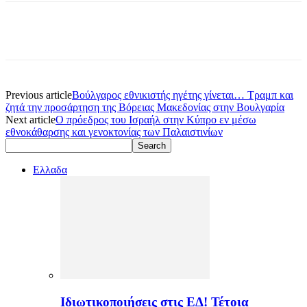
Previous article
Βούλγαρος εθνικιστής ηγέτης γίνεται… Τραμπ και
ζητά την προσάρτηση της Βόρειας Μακεδονίας στην Βουλγαρία
Next article
Ο πρόεδρος του Ισραήλ στην Κύπρο εν μέσω
εθνοκάθαρσης και γενοκτονίας των Παλαιστινίων
Ελλαδα
Ιδιωτικοποιήσεις στις ΕΔ! Τέτοια