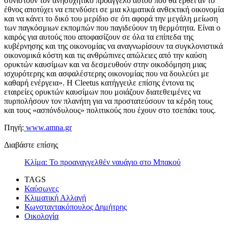
συνιστούν τον ανησυχητικό προάγγελο αυτού που θα έρθει αν το
έθνος αποτύχει να επενδύσει σε μια κλιματικά ανθεκτική οικονομία
και να κάνει το δικό του μερίδιο σε ότι αφορά την μεγάλη μείωση
των παγκόσμιων εκπομπών που παγιδεύουν τη θερμότητα. Είναι ο
καιρός για αυτούς που αποφασίζουν σε όλα τα επίπεδα της
κυβέρνησης και της οικονομίας να αναγνωρίσουν τα συγκλονιστικά
οικονομικά κόστη και τις ανθρώπινες απώλειες από την καύση
ορυκτών καυσίμων και να δεσμευθούν στην οικοδόμηση μιας
ισχυρότερης και ασφαλέστερης οικονομίας που να δουλεύει με
καθαρή ενέργεια». Η Cleetus κατήγγειλε επίσης έντονα τις
εταιρείες ορυκτών καυσίμων που μοιάζουν διατεθειμένες να
πυρπολήσουν τον πλανήτη για να προστατεύσουν τα κέρδη τους
και τους «ασπόνδυλους» πολιτικούς που έχουν στο τσεπάκι τους.
Πηγή:
www.amna.gr
Διαβάστε επίσης
Κλίμα: Το προαναγγελθέν ναυάγιο στο Μπακού
TAGS
Καύσωνες
Κλιματική Αλλαγή
Κωνσταντακόπουλος Δημήτρης
Οικολογία