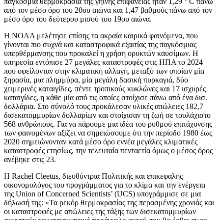
παγκόσμια θερμοκρασία της γήινης επιφάνειας ήταν 1,29 ° C πάνω
από τον μέσο όρο του 20ου αιώνα και 1,47 βαθμούς πάνω από τον
μέσο όρο του δεύτερου μισού του 19ου αιώνα.
Η NOAA μελέτησε επίσης τα ακραία καιρικά φαινόμενα, που
γίνονται πιο συχνά και καταστροφικά εξαιτίας της παγκόσμιας
υπερθέρμανσης που προκαλεί η χρήση ορυκτών καυσίμων. Η
υπηρεσία εντόπισε 27 μεγάλες καταστροφές στις ΗΠΑ το 2024
που οφείλονταν στην κλιματική αλλαγή, μεταξύ των οποίων μία
ξηρασία, μια πλημμύρα, μία μεγάλη δασική πυρκαγιά, δύο
χειμερινές καταιγίδες, πέντε τροπικούς κυκλώνες και 17 ισχυρές
καταιγίδες, η κάθε μία από τις οποίες στοίχισε πάνω από ένα δισ.
δολλάρια. Στο σύνολό τους προκάλεσαν υλικές απώλειες 182,7
δισεκατομμυρίων δολλαρίων και στοίχισαν τη ζωή σε τουλάχιστο
568 ανθρώπους. Για να πάρουμε μια ιδέα του ρυθμού επιτάχυνσης
των φαινομένων αξίζει να σημειώσουμε ότι την περίοδο 1980 έως
2020 σημειώνονταν κατά μέσο όρο εννέα μεγάλες κλιματικές
καταστροφές ετησίως, την τελευταία πενταετία όμως ο μέσος όρος
ανέβηκε στις 23.
Η Rachel Cleetus, διευθύντρια Πολιτικής και επικεφαλής
οικονομολόγος του προγράμματος για το κλίμα και την ενέργεια
της Union of Concerned Scientists’ (UCS) υπογράμμισε σε μια
δήλωσή της: «Τα ρεκόρ θερμοκρασίας της περασμένης χρονιάς και
οι καταστροφές με απώλειες της τάξης των δισεκατομμυρίων