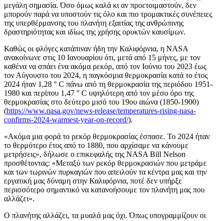
μεγάλη σημασία. Όσο όμως καλά κι αν προετοιμαστούν, δεν
μπορούν παρά να υποστούν τις όλο και πιο τρομακτικές συνέπειες
της υπερθέρμανσης του πλανήτη εξαιτίας της ανθρώπινης
δραστηριότητας και ιδίως της χρήσης ορυκτών καυσίμων.
Καθώς οι φλόγες κατάπιναν ήδη την Καλιφόρνια, η NASA
ανακοίνωνε στις 10 Ιανουαρίου ότι, μετά από 15 μήνες, με τον
καθένα να σπάει ένα ακόμα ρεκόρ, από τον Ιούνιο του 2023 έως
τον Αύγουστο του 2024, η παγκόσμια θερμοκρασία κατά το έτος
2024 ήταν 1,28 ° C πάνω από τη θερμοκρασία της περιόδου 1951-
1980 και περίπου 1,47 ° C υψηλότερη από τον μέσο όρο της
θερμοκρασίας στο δεύτερο μισό του 19ου αιώνα (1850-1900)
(
https://www.nasa.gov/news-release/temperatures-rising-nasa-
confirms-2024-warmest-year-on-record/
).
«Ακόμα μια φορά το ρεκόρ θερμοκρασίας έσπασε. Το 2024 ήταν
το θερμότερο έτος από το 1880, που αρχίσαμε να κάνουμε
μετρήσεις», δήλωσε ο επικεφαλής της NASA Bill Nelson
προσθέτοντας: «Μεταξύ των ρεκόρ θερμοκρασιών που μετράμε
και των τωρινών πυρκαγιών που απειλούν τα κέντρα μας και την
εργατική μας δύναμη στην Καλιφόρνια, ποτέ δεν υπήρξε
περισσότερο σημαντικό να κατανοήσουμε τον πλανήτη μας που
αλλάζει».
Ο πλανήτης αλλάζει, τα μυαλά μας όχι. Όπως υπογραμμίζουν οι