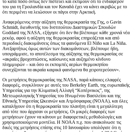
το κατά πόσο όντως δεν πιστεύει και εκτιμούν ότι το ενδιαφέρον
του για τη Γροιλανδία και τον Καναδά έχει να κάνει ακριβώς με το
ότι περιμένει να λειώσουν οι πάγοι στην Αρκτική.
Αναφερόμενος στην αύξηση της θερμοκρασία της Γης, ο Gavin
Schmidt, διευθυντής του Ινστιτούτου Διαστημικών Σπουδών
Goddard της NASA, εξήγησε ότι δεν θα βλέπουμε κάθε χρονιά νέα
ρεκόρ, αφού η αύξηση της θερμοκρασίας επηρεάζεται και από
περιοδικές διακυμάνσεις όπως τα φαινόμενα Εl Niño και La Niña.
Ανεξαρτήτως όμως αυτών των διακυμάνσεων, βλέπουμε ήδη,
υπογράμμισε, το αποτέλεσμα της αύξησης της θερμοκρασίας σε
«ακραίες βροχοπτώσεις, καύσωνες και αυξημένο κίνδυνο
πλημμυρών – και όσο οι εκπομπές αερίων θερμοκηπίου
συνεχίζονται τα ακραία καιρικά φαινόμενα θα χειροτερεύουν».
Οι μετρήσεις θερμοκρασίας της NASA, παρά κάποιες ελαφρές
διαφορές, συγκλίνουν με αυτές του Berkeley Earth, της ευρωπαϊκής
Υπηρεσίας για την Κλιματική Αλλαγή “Κοπέρνικος”, της
Μετεωρολογικής Υπηρεσίας του Ηνωμένου Βασιλείου και της
Εθνικής Υπηρεσίας Ωκεανών και Ατμόσφαιρας (NOAA), και όλες
καταλήγουν ότι η θερμοκρασία του πλανήτη είναι η μεγαλύτερη
από τότε που άρχισαν οι μετρήσεις. Οι μικρές διαφορές των
μετρήσεων έχουν να κάνουν με διαφορετικές μεθοδολογίες και
χρησιμοποιούμενα μοντέλα. Η ΝΟΑΑ π.χ. που ανακοίνωσε τις
δικές της μετρήσεις επίσης στις 10 Ιανουαρίου υπολόγισε ότι η