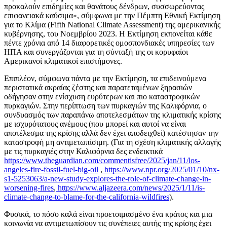
προκαλούν επιδημίες και θανάτους δένδρων, συσσωρεύοντας
επιφανειακά καύσιμα», σύμφωνα με την Πέμπτη Εθνική Εκτίμηση
για το Κλίμα (Fifth National Climate Assessment) της αμερικανικής
κυβέρνησης, του Νοεμβρίου 2023. Η Εκτίμηση εκπονείται κάθε
πέντε χρόνια από 14 διαφορετικές ομοσπονδιακές υπηρεσίες των
ΗΠΑ και συνεργάζονται για τη σύνταξή της οι κορυφαίοι
Αμερικανοί κλιματικοί επιστήμονες.
Επιπλέον, σύμφωνα πάντα με την Εκτίμηση, τα επιδεινούμενα
περιστατικά ακραίας ζέστης και παρατεταμένων ξηρασιών
οδήγησαν στην ενίσχυση ευρύτερων και πιο καταστροφικών
πυρκαγιών. Στην περίπτωση των πυρκαγιών της Καλιφόρνια, ο
συνδυασμός των παραπάνω αποτελεσμάτων της κλιματικής κρίσης
με ισχυρότατους ανέμους (που μπορεί και αυτοί να είναι
αποτέλεσμα της κρίσης αλλά δεν έχει αποδειχθεί) κατέστησαν την
καταστροφή μη αντιμετωπίσιμη. (Για τη σχέση κλιματικής αλλαγής
με τις πυρκαγιές στην Καλιφόρνια δες ενδεικτικά
https://www.theguardian.com/commentisfree/2025/jan/11/los-
angeles-fire-fossil-fuel-big-oil
,
https://www.npr.org/2025/01/10/nx-
s1-5253063/a-new-study-explores-the-role-of-climate-change-in-
worsening-fires
,
https://www.aljazeera.com/news/2025/1/11/is-
climate-change-to-blame-for-the-california-wildfires
).
Φυσικά, το πόσο καλά είναι προετοιμασμένο ένα κράτος και μια
κοινωνία να αντιμετωπίσουν τις συνέπειες αυτής της κρίσης έχει