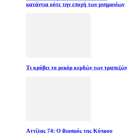
κατάντια ούτε την εποχή των μνημονίων
Τι κρύβει το ρεκόρ κερδών των τραπεζών
Αττίλας 74: Ο βιασμός της Κύπρου