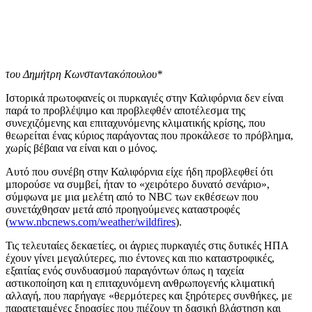
του Δημήτρη Κωνσταντακόπουλου*
Ιστορικά πρωτοφανείς οι πυρκαγιές στην Καλιφόρνια δεν είναι
παρά το προβλέψιμο και προβλεφθέν αποτέλεσμα της
συνεχιζόμενης και επιταχυνόμενης κλιματικής κρίσης, που
θεωρείται ένας κύριος παράγοντας που προκάλεσε το πρόβλημα,
χωρίς βέβαια να είναι και ο μόνος.
Αυτό που συνέβη στην Καλιφόρνια είχε ήδη προβλεφθεί ότι
μπορούσε να συμβεί, ήταν το «χειρότερο δυνατό σενάριο»,
σύμφωνα με μια μελέτη από το NBC των εκθέσεων που
συνετάχθησαν μετά από προηγούμενες καταστροφές
(
www.nbcnews.com/weather/wildfires
).
Τις τελευταίες δεκαετίες, οι άγριες πυρκαγιές στις δυτικές ΗΠΑ
έχουν γίνει μεγαλύτερες, πιο έντονες και πιο καταστροφικές,
εξαιτίας ενός συνδυασμού παραγόντων όπως η ταχεία
αστικοποίηση και η επιταχυνόμενη ανθρωπογενής κλιματική
αλλαγή, που παρήγαγε «θερμότερες και ξηρότερες συνθήκες, με
παρατεταμένες ξηρασίες που πιέζουν τη δασική βλάστηση και