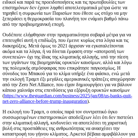
ειδικοί και παρά τις προειδοποιήσεις και τις πρωτοβουλίες των
επιστημόνων δεν έχουν ληφθεί αποτελεσματικά μέτρα ώστε να
τηρηθεί η συμφωνία των Παρισίων που έθεσε ως στόχο να μην
ξεπεράσει η θερμοκρασία του πλανήτη τον ενάμισι βαθμό πάνω
από την προβιομηχανική εποχή.
Ουδέποτε ελήφθησαν στην πραγματικότητα σοβαρά μέτρα για να
επιτευχθεί αυτή η επιδίωξη, που έμεινε κυρίως στα λόγια και τις
διακηρύξεις. Μετά όμως το 2021 άρχισαν να εγκαταλείπονται
ακόμα και τα λόγια, ή να δίνεται έμφαση στην «αποτροπή των
συνεπειών» όχι της ίδιας της κλιματικής αλλαγής, υπό την πίεση
των γιγάντων της βιομηχανίας ορυκτών καυσίμων, αλλά και λόγω
της πολεμικής ατμόσφαιρας που επικράτησε παγκοσμίως. Η
σύνοδος του Μπακού για το κλίμα υπήρξε ένα φιάσκο, ενώ μετά
την εκλογή Τραμπ έξι μεγάλες αμερικανικές τράπεζες αποχώρησαν
από την Zero Net Alliance, που είχαν δημιουργήσει για να βάλουν
κάποιο χαλινάρι στις επενδύσεις για εξόρυξη ορυκτών καυσίμων
(
https://www.theguardian.com/business/2025/jan/08/us-banks-quit-
net-zero-alliance-before-trump-inauguration
).
Η εκλογή του Τραμπ, ο οποίος παρά τον συντριπτικό όγκο
συσσωρευμένων επιστημονικών αποδείξεων λέει ότι δεν πιστεύει
στην κλιματική αλλαγή, κινδυνεύει να αποτελέσει τη χαριστική
βολή στις προσπάθειες της ανθρωπότητας να ανασχέσει την
καταστροφή του γήινου κλίματος. Αρκετοί βέβαια αμφιβάλλουν για