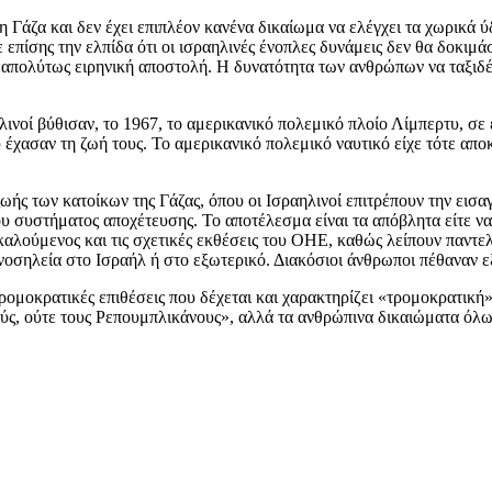
τη Γάζα και δεν έχει επιπλέον κανένα δικαίωμα να ελέγχει τα χωρικά 
ε επίσης την ελπίδα ότι οι ισραηλινές ένοπλες δυνάμεις δεν θα δοκιμ
α απολύτως ειρηνική αποστολή. Η δυνατότητα των ανθρώπων να ταξιδέ
ινοί βύθισαν, το 1967, το αμερικανικό πολεμικό πλοίο Λίμπερτυ, σε
έχασαν τη ζωή τους. Το αμερικανικό πολεμικό ναυτικό είχε τότε αποκ
ωής των κατοίκων της Γάζας, όπου οι Ισραηλινοί επιτρέπουν την εισα
υ συστήματος αποχέτευσης. Το αποτέλεσμα είναι τα απόβλητα είτε να
πικαλούμενος και τις σχετικές εκθέσεις του ΟΗΕ, καθώς λείπουν παν
 νοσηλεία στο Ισραήλ ή στο εξωτερικό. Διακόσιοι άνθρωποι πέθαναν ε
 τρομοκρατικές επιθέσεις που δέχεται και χαρακτηρίζει «τρομοκρατική
ούς, ούτε τους Ρεπουμπλικάνους», αλλά τα ανθρώπινα δικαιώματα όλω