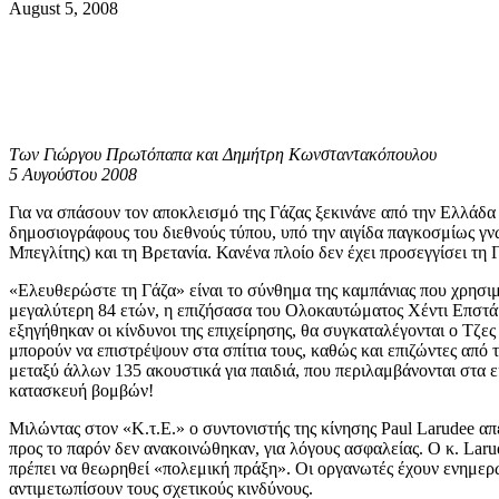
August 5, 2008
Των Γιώργου Πρωτόπαπα και Δημήτρη Κωνσταντακόπουλου
5 Αυγούστου 2008
Για να σπάσουν τον αποκλεισμό της Γάζας ξεκινάνε από την Ελλάδα
δημοσιογράφους του διεθνούς τύπου, υπό την αιγίδα παγκοσμίως 
Μπεγλίτης) και τη Βρετανία. Κανένα πλοίο δεν έχει προσεγγίσει τη 
«Ελευθερώστε τη Γάζα» είναι το σύνθημα της καμπάνιας που χρησιμο
μεγαλύτερη 84 ετών, η επιζήσασα του Ολοκαυτώματος Χέντι Επστάιν
εξηγήθηκαν οι κίνδυνοι της επιχείρησης, θα συγκαταλέγονται ο Τζες
μπορούν να επιστρέψουν στα σπίτια τους, καθώς και επιζώντες από
μεταξύ άλλων 135 ακουστικά για παιδιά, που περιλαμβάνονται στα ε
κατασκευή βομβών!
Μιλώντας στον «Κ.τ.Ε.» ο συντονιστής της κίνησης Paul Larudee α
προς το παρόν δεν ανακοινώθηκαν, για λόγους ασφαλείας. Ο κ. Laru
πρέπει να θεωρηθεί «πολεμική πράξη». Οι οργανωτές έχουν ενημερωθ
αντιμετωπίσουν τους σχετικούς κινδύνους.