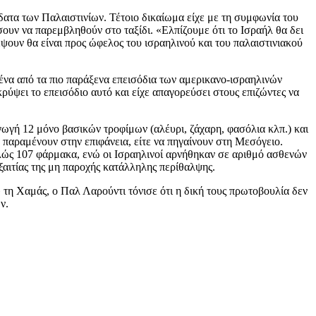
ύδατα των Παλαιστινίων. Τέτοιο δικαίωμα είχε με τη συμφωνία του
άσουν να παρεμβληθούν στο ταξίδι. «Ελπίζουμε ότι το Ισραήλ θα δει
ψουν θα είναι προς ώφελος του ισραηλινού και του παλαιστινιακού
 ένα από τα πιο παράξενα επεισόδια των αμερικανο-ισραηλινών
ρύψει το επεισόδιο αυτό και είχε απαγορεύσει στους επιζώντες να
γωγή 12 μόνο βασικών τροφίμων (αλέυρι, ζάχαρη, φασόλια κλπ.) και
 παραμένουν στην επιφάνεια, είτε να πηγαίνουν στη Μεσόγειο.
τελώς 107 φάρμακα, ενώ οι Ισραηλινοί αρνήθηκαν σε αριθμό ασθενών
ξαιτίας της μη παροχής κατάλληλης περίθαλψης.
» τη Χαμάς, ο Παλ Λαρούντι τόνισε ότι η δική τους πρωτοβουλία δεν
ν.