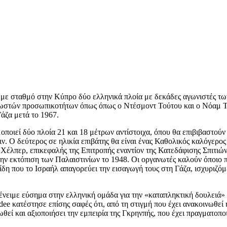
 με σταθμό στην Κύπρο δύο ελληνικά πλοία με δεκάδες αγωνιστές των
γνωστών προσωπικοτήτων όπως όπως ο Ντέσμοντ Τούτου και ο Νόαμ Τ
Γάζα μετά το 1967.
ποιεί δύο πλοία 21 και 18 μέτρων αντίστοιχα, όπου θα επιβιβαστούν 
. Ο δεύτερος σε ηλικία επιβάτης θα είναι ένας Καθολικός καλόγερο
 Χέλπερ, επικεφαλής της Επιτροπής εναντίον της Κατεδάφισης Σπιτιών
 την εκτόπιση των Παλαιστινίων το 1948. Οι οργανωτές καλούν όποιο
ίδη που το Ισραήλ απαγορεύει την εισαγωγή τους στη Γάζα, ισχυριζόμ
πένειμε εύσημα στην ελληνική ομάδα για την «καταπληκτική δουλειά»
dee κατέστησε επίσης σαφές ότι, από τη στιγμή που έχει ανακοινωθεί
εί και αξιοποιήσει την εμπειρία της Γκρηνπής, που έχει πραγματοποι