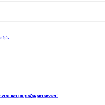
υ Ιράν
ζονται και μαφιοζοκρατούνται!