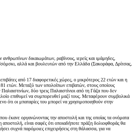
 ανθρωπίνων δικαιωμάτων, ραβίνους, ιερείς και ιμάμηδες,
σόμσκι, αλλά και βουλευτών από την Ελλάδα (Σακοράφα, Δρίτσας,
επιβάτες από 17 διαφορετικές χώρες, ο μικρότερος 22 ετών και η
ς 81 ετών. Μεταξύ των υπολοίπων επιβατών, στους οποίους
 Παλαιστινίων, δύο τρεις Παλαιστίνιοι από τη Γάζα που δεν
 πλοίο επιθυμεί να συμπορευθεί μαζί τους. Μεταφέρουν συμβολικά
ενο ότι οι μπαταρίες του μπορεί να χρησιμοποιηθούν στην
 που έκανε οργανώνοντας την αποστολή και της οποίας τα ονόματα
 η αποστολή, είναι σαφές ότι οποιαδήποτε πράξη δολιοφθοράς θα
ήσει συχνά παρόμοιες επιχειρήσεις στη θάλασσα, για να