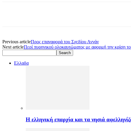
Previous article
Προς επαναφορά του Σχεδίου Αννάν
Next article
Περί πυρηνικού ολοκαυτώματος με αφορμή την κρίση το
Ελλαδα
H ελληνική επαρχία και τα νησιά αφελληνί