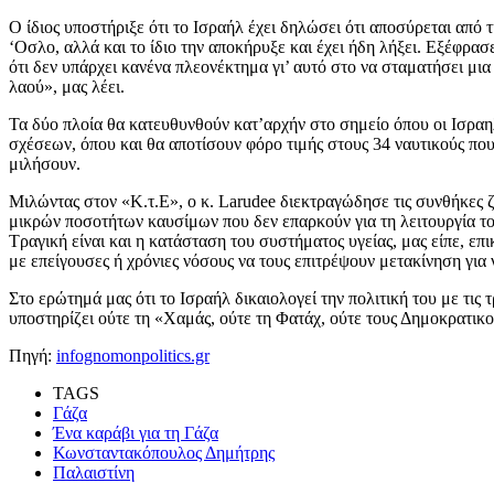
Ο ίδιος υποστήριξε ότι το Ισραήλ έχει δηλώσει ότι αποσύρεται από 
‘Οσλο, αλλά και το ίδιο την αποκήρυξε και έχει ήδη λήξει. Εξέφρασ
ότι δεν υπάρχει κανένα πλεονέκτημα γι’ αυτό στο να σταματήσει μι
λαού», μας λέει.
Τα δύο πλοία θα κατευθυνθούν κατ’αρχήν στο σημείο όπου οι Ισραηλ
σχέσεων, όπου και θα αποτίσουν φόρο τιμής στους 34 ναυτικούς που 
μιλήσουν.
Μιλώντας στον «Κ.τ.Ε», ο κ. Larudee διεκτραγώδησε τις συνθήκες ζ
μικρών ποσοτήτων καυσίμων που δεν επαρκούν για τη λειτουργία το
Τραγική είναι και η κατάσταση του συστήματος υγείας, μας είπε, ε
με επείγουσες ή χρόνιες νόσους να τους επιτρέψουν μετακίνηση για
Στο ερώτημά μας ότι το Ισραήλ δικαιολογεί την πολιτική του με τις
υποστηρίζει ούτε τη «Χαμάς, ούτε τη Φατάχ, ούτε τους Δημοκρατικ
Πηγή:
infognomonpolitics.gr
TAGS
Γάζα
Ένα καράβι για τη Γάζα
Κωνσταντακόπουλος Δημήτρης
Παλαιστίνη