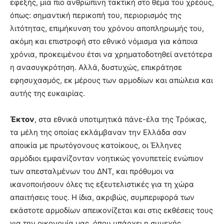
εφεξής, μια πιο ανθρώπινη τακτική στο θέμα του χρέους,
όπως: σημαντική περικοπή του, περιορισμός της
λιτότητας, επιμήκυνση του χρόνου αποπληρωμής του,
ακόμη και επιστροφή στο εθνικό νόμισμα για κάποια
χρόνια, προκειμένου έτσι να χρηματοδοτηθεί ανετότερα
η ανασυγκρότηση. Αλλά, δυστυχώς, επικράτησε
εφησυχασμός, εκ μέρους των αρμοδίων και απώλεια και
αυτής της ευκαιρίας.
Έκτον
, στα εθνικά υποτιμητικά πάνε-έλα της Τρόικας,
τα μέλη της οποίας εκλάμβαναν την Ελλάδα σαν
αποικία με πρωτόγονους κατοίκους, οι Έλληνες
αρμόδιοι εμφανίζονταν νοητικώς γονυπετείς ενώπιον
των απεσταλμένων του ΔΝΤ, και πρόθυμοι να
ικανοποιήσουν όλες τις εξευτελιστικές για τη χώρα
απαιτήσεις τους. Η ίδια, ακριβώς, συμπεριφορά των
εκάστοτε αρμοδίων απεικονίζεται και στις εκθέσεις τους
για την οικονομία μας, όπου υπάρχει η συνεχής