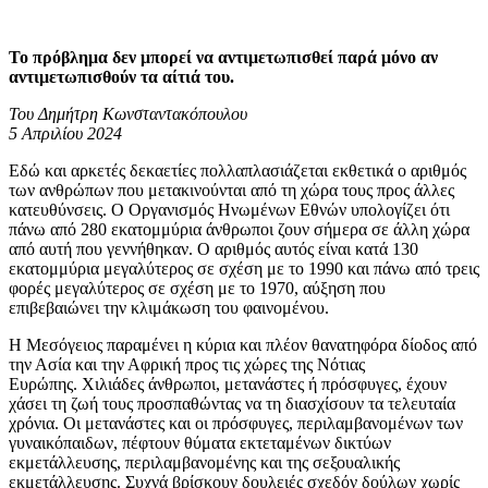
Το πρόβλημα δεν μπορεί να αντιμετωπισθεί παρά μόνο αν
αντιμετωπισθούν τα αίτιά του.
Του Δημήτρη Κωνσταντακόπουλου
5 Απριλίου 2024
Εδώ και αρκετές δεκαετίες πολλαπλασιάζεται εκθετικά ο αριθμός
των ανθρώπων που μετακινούνται από τη χώρα τους προς άλλες
κατευθύνσεις. O Οργανισμός Ηνωμένων Εθνών υπολογίζει ότι
πάνω από 280 εκατομμύρια άνθρωποι ζουν σήμερα σε άλλη χώρα
από αυτή που γεννήθηκαν. Ο αριθμός αυτός είναι κατά 130
εκατομμύρια μεγαλύτερος σε σχέση με το 1990 και πάνω από τρεις
φορές μεγαλύτερος σε σχέση με το 1970, αύξηση που
επιβεβαιώνει την κλιμάκωση του φαινομένου.
Η Μεσόγειος παραμένει η κύρια και πλέον θανατηφόρα δίοδος από
την Ασία και την Αφρική προς τις χώρες της Νότιας
Ευρώπης. Χιλιάδες άνθρωποι, μετανάστες ή πρόσφυγες, έχουν
χάσει τη ζωή τους προσπαθώντας να τη διασχίσουν τα τελευταία
χρόνια. Οι μετανάστες και οι πρόσφυγες, περιλαμβανομένων των
γυναικόπαιδων, πέφτουν θύματα εκτεταμένων δικτύων
εκμετάλλευσης, περιλαμβανομένης και της σεξουαλικής
εκμετάλλευσης. Συχνά βρίσκουν δουλειές σχεδόν δούλων χωρίς