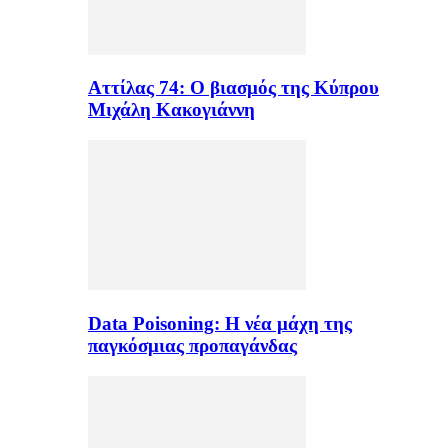
Αττίλας 74: Ο βιασμός της Κύπρου
Μιχάλη Κακογιάννη
Data Poisoning: Η νέα μάχη της
παγκόσμιας προπαγάνδας