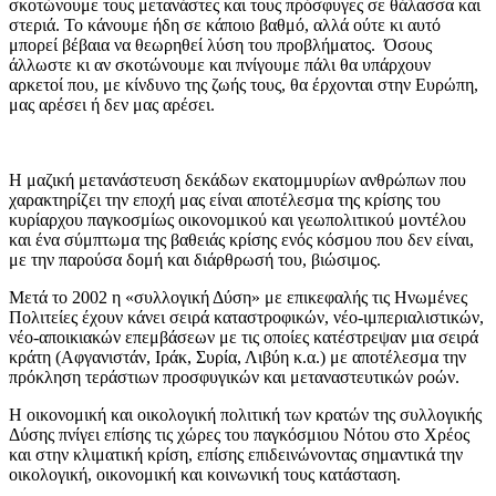
σκοτώνουμε τους μετανάστες και τους πρόσφυγες σε θάλασσα και
στεριά. Το κάνουμε ήδη σε κάποιο βαθμό, αλλά ούτε κι αυτό
μπορεί βέβαια να θεωρηθεί λύση του προβλήματος. Όσους
άλλωστε κι αν σκοτώνουμε και πνίγουμε πάλι θα υπάρχουν
αρκετοί που, με κίνδυνο της ζωής τους, θα έρχονται στην Ευρώπη,
μας αρέσει ή δεν μας αρέσει.
Η μαζική μετανάστευση δεκάδων εκατομμυρίων ανθρώπων που
χαρακτηρίζει την εποχή μας είναι αποτέλεσμα της κρίσης του
κυρίαρχου παγκοσμίως οικονομικού και γεωπολιτικού μοντέλου
και ένα σύμπτωμα της βαθειάς κρίσης ενός κόσμου που δεν είναι,
με την παρούσα δομή και διάρθρωσή του, βιώσιμος.
Μετά το 2002 η «συλλογική Δύση» με επικεφαλής τις Ηνωμένες
Πολιτείες έχουν κάνει σειρά καταστροφικών, νέο-ιμπεριαλιστικών,
νέο-αποικιακών επεμβάσεων με τις οποίες κατέστρεψαν μια σειρά
κράτη (Αφγανιστάν, Ιράκ, Συρία, Λιβύη κ.α.) με αποτέλεσμα την
πρόκληση τεράστιων προσφυγικών και μεταναστευτικών ροών.
Η οικονομική και οικολογική πολιτική των κρατών της συλλογικής
Δύσης πνίγει επίσης τις χώρες του παγκόσμιου Νότου στο Χρέος
και στην κλιματική κρίση, επίσης επιδεινώνοντας σημαντικά την
οικολογική, οικονομική και κοινωνική τους κατάσταση.