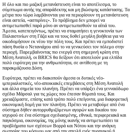
Η όλο και πιο μαζική μετανάστευση είναι το αποτέλεσμα, το
σύμπτωμα αυτής της απαράδεκτης και μη βιώσιμης κατάστασης. Τα
μέτρα που τώρα λαμβάνονται για να περιορίσουν τη μετανάστευση
είναι αστεία, «ασπιρίνες». Το πρόβλημα δεν μπορεί να
αντιμετωπισθεί παρά μόνο αν αντιμετωπισθούν τα αίτιά του.
Άμεσα, κατεπειγόντως, πρέπει να σταματήσει η γενοκτονία των
Παλαιστινίων στη Γάζα και να τους δοθεί μεγάλη βοήθεια για να
οικοδομήσουν εκ νέου την πόλη τους. Και πρέπει να εμποδιστεί
πάση θυσία ο Νετανιάχου από το να γενικεύσει τον πόλεμο στην
περιοχή. Παρεμβαίνοντας πιο ενεργά στη σημερινή κρίση στη
Μέση Ανατολή, οι BRICS θα δείξουν ότι αποτελούν μια ελπίδα
πολύ ευρύτερη για την ανθρωπότητα, σε αντίθεση με τη
παρακμάζουσα Δύση.
Ευρύτερα, πρέπει να διακοπούν άμεσα οι δυτικές νέο-
ιμπεριαλιστικές, νέο-αποικιακές επεμβάσεις στη Μέση Ανατολή
και άλλα σημεία του πλανήτη. Πρέπει να υπάρξει ένα γενναιόδωρο
σχέδιο Μάρσαλ για τις χώρες που έπεσαν θύματά τους. Και
χρειαζόμαστε, επίσης κατά τρόπο πολύ επείγοντα, μια διαφορετική
οικονομική δομή για τον πλανήτη. Πρέπει να μεταβούμε από ένα
σύστημα δήθεν αυτορρυθμιζόμενων αγορών και δικαίου του
ισχυρού σε ένα σύστημα σχεδιασμένης, εθνικά, περιφερειακά και
παγκόσμια, οικονομίας, της μόνης ικανής να αντιμετωπίσει τα
προβλήματα των σχέσεων Βορρά και Νότου και την ανάγκη
σωτηρίας του κόσμου μας από την απειλή ενός πυρηνικού ή