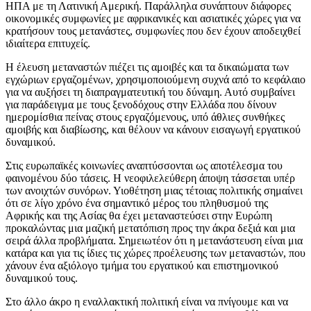
ΗΠΑ με τη Λατινική Αμερική. Παράλληλα συνάπτουν διάφορες
οικονομικές συμφωνίες με αφρικανικές και ασιατικές χώρες για να
κρατήσουν τους μετανάστες, συμφωνίες που δεν έχουν αποδειχθεί
ιδιαίτερα επιτυχείς.
Η έλευση μεταναστών πιέζει τις αμοιβές και τα δικαιώματα των
εγχώριων εργαζομένων, χρησιμοποιούμενη συχνά από το κεφάλαιο
για να αυξήσει τη διαπραγματευτική του δύναμη. Αυτό συμβαίνει
για παράδειγμα με τους ξενοδόχους στην Ελλάδα που δίνουν
ημερομίσθια πείνας στους εργαζόμενους, υπό άθλιες συνθήκες
αμοιβής και διαβίωσης, και θέλουν να κάνουν εισαγωγή εργατικού
δυναμικού.
Στις ευρωπαϊκές κοινωνίες αναπτύσσονται ως αποτέλεσμα του
φαινομένου δύο τάσεις. Η νεοφιλελεύθερη άποψη τάσσεται υπέρ
των ανοιχτών συνόρων. Υιοθέτηση μιας τέτοιας πολιτικής σημαίνει
ότι σε λίγο χρόνο ένα σημαντικό μέρος του πληθυσμού της
Αφρικής και της Ασίας θα έχει μεταναστεύσει στην Ευρώπη
προκαλώντας μια μαζική μετατόπιση προς την άκρα δεξιά και μια
σειρά άλλα προβλήματα. Σημειωτέον ότι η μετανάστευση είναι μια
κατάρα και για τις ίδιες τις χώρες προέλευσης των μεταναστών, που
χάνουν ένα αξιόλογο τμήμα του εργατικού και επιστημονικού
δυναμικού τους.
Στο άλλο άκρο η εναλλακτική πολιτική είναι να πνίγουμε και να