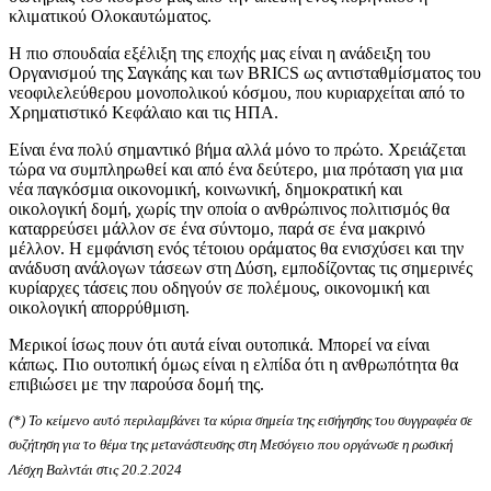
κλιματικού Ολοκαυτώματος.
Η πιο σπουδαία εξέλιξη της εποχής μας είναι η ανάδειξη του
Οργανισμού της Σαγκάης και των BRICS ως αντισταθμίσματος του
νεοφιλελεύθερου μονοπολικού κόσμου, που κυριαρχείται από το
Χρηματιστικό Κεφάλαιο και τις ΗΠΑ.
Είναι ένα πολύ σημαντικό βήμα αλλά μόνο το πρώτο. Χρειάζεται
τώρα να συμπληρωθεί και από ένα δεύτερο, μια πρόταση για μια
νέα παγκόσμια οικονομική, κοινωνική, δημοκρατική και
οικολογική δομή, χωρίς την οποία ο ανθρώπινος πολιτισμός θα
καταρρεύσει μάλλον σε ένα σύντομο, παρά σε ένα μακρινό
μέλλον. Η εμφάνιση ενός τέτοιου οράματος θα ενισχύσει και την
ανάδυση ανάλογων τάσεων στη Δύση, εμποδίζοντας τις σημερινές
κυρίαρχες τάσεις που οδηγούν σε πολέμους, οικονομική και
οικολογική απορρύθμιση.
Μερικοί ίσως πουν ότι αυτά είναι ουτοπικά. Μπορεί να είναι
κάπως. Πιο ουτοπική όμως είναι η ελπίδα ότι η ανθρωπότητα θα
επιβιώσει με την παρούσα δομή της.
(*) Το κείμενο αυτό περιλαμβάνει τα κύρια σημεία της εισήγησης του συγγραφέα σε
συζήτηση για το θέμα της μετανάστευσης στη Μεσόγειο που οργάνωσε η ρωσική
Λέσχη Βαλντάι στις 20.2.2024