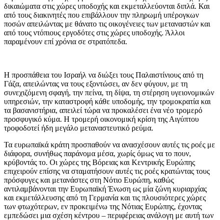
δικαιώματα στις χώρες υποδοχής και εκμεταλλεύονται διπλά. Και
από τους διακινητές που επιβάλλουν την πληρωμή υπέρογκων
ποσών απειλώντας με θάνατο τις οικογένειες των μεταναστών και
από τους ντόπιους εργοδότες στις χώρες υποδοχής. Άλλοι
παραμένουν επί χρόνια σε στρατόπεδα.
Η προσπάθεια του Ισραήλ να διώξει τους Παλαιστίνιους από τη
Γάζα, απειλώντας να τους εξοντώσει, αν δεν φύγουν, με τη
συνεχιζόμενη σφαγή, την πείνα, τη δίψα, τη στέρηση υγειονομικών
υπηρεσιών, την καταστροφή κάθε υποδομής, την τρομοκρατία και
τα βασανιστήρια, απειλεί τώρα να προκαλέσει ένα νέο τρομερό
προσφυγικό κύμα. Η τρομερή οικονομική κρίση της Αιγύπτου
τροφοδοτεί ήδη μεγάλο μεταναστευτικό ρεύμα.
Τα ευρωπαϊκά κράτη προσπαθούν να ανασχέσουν αυτές τις ροές με
διάφορα, συνήθως παράνομα μέσα, χωρίς όμως να το πουν,
κρύβοντάς το. Οι χώρες της Βόρειας και Κεντρικής Ευρώπης
επιχειρούν επίσης να σταματήσουν αυτές τις ροές κρατώντας τους
πρόσφυγες και μετανάστες στη Νότιο Ευρώπη, καθώς
αντιλαμβάνονται την Ευρωπαϊκή Ένωση ως μία ζώνη κυριαρχίας
και εκμετάλλευσης από τη Γερμανία και τις πλουσιότερες χώρες
των φτωχότερων, εν προκειμένω της Νότιας Ευρώπης, έχοντας
εμπεδώσει μια σχέση κέντρου – περιφέρειας ανάλογη με αυτή των