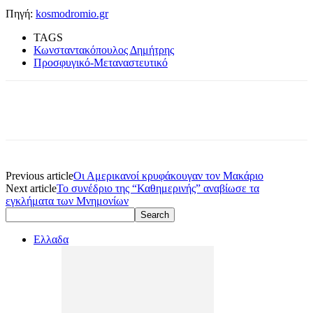
Πηγή:
kosmodromio.gr
TAGS
Κωνσταντακόπουλος Δημήτρης
Προσφυγικό-Μεταναστευτικό
Previous article
Οι Αμερικανοί κρυφάκουγαν τον Μακάριο
Next article
Το συνέδριο της “Καθημερινής” αναβίωσε τα
εγκλήματα των Μνημονίων
Ελλαδα