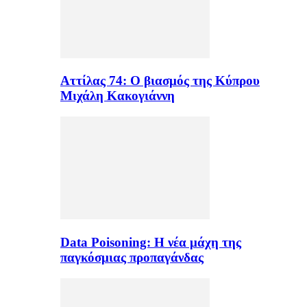
Αττίλας 74: Ο βιασμός της Κύπρου
Μιχάλη Κακογιάννη
Data Poisoning: Η νέα μάχη της
παγκόσμιας προπαγάνδας