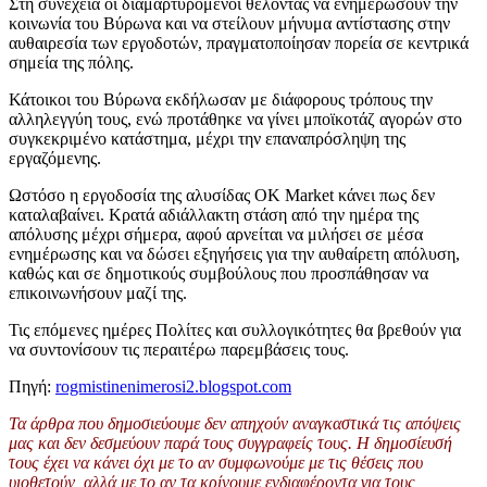
Στη συνέχεια οι διαμαρτυρόμενοι θέλοντας να ενημερώσουν την
κοινωνία του Βύρωνα και να στείλουν μήνυμα αντίστασης στην
αυθαιρεσία των εργοδοτών, πραγματοποίησαν πορεία σε κεντρικά
σημεία της πόλης.
Κάτοικοι του Βύρωνα εκδήλωσαν με διάφορους τρόπους την
αλληλεγγύη τους, ενώ προτάθηκε να γίνει μποϊκοτάζ αγορών στο
συγκεκριμένο κατάστημα, μέχρι την επαναπρόσληψη της
εργαζόμενης.
Ωστόσο η εργοδοσία της αλυσίδας ΟΚ Market κάνει πως δεν
καταλαβαίνει. Κρατά αδιάλλακτη στάση από την ημέρα της
απόλυσης μέχρι σήμερα, αφού αρνείται να μιλήσει σε μέσα
ενημέρωσης και να δώσει εξηγήσεις για την αυθαίρετη απόλυση,
καθώς και σε δημοτικούς συμβούλους που προσπάθησαν να
επικοινωνήσουν μαζί της.
Τις επόμενες ημέρες Πολίτες και συλλογικότητες θα βρεθούν για
να συντονίσουν τις περαιτέρω παρεμβάσεις τους.
Πηγή:
rogmistinenimerosi2.blogspot.com
Τα άρθρα που δημοσιεύουμε δεν απηχούν αναγκαστικά τις απόψεις
μας και δεν δεσμεύουν παρά τους συγγραφείς τους. Η δημοσίευσή
τους έχει να κάνει όχι με το αν συμφωνούμε με τις θέσεις που
υιοθετούν, αλλά με το αν τα κρίνουμε ενδιαφέροντα για τους