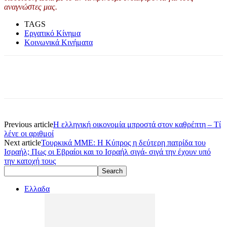
αναγνώστες μας.
TAGS
Εργατικό Κίνημα
Κοινωνικά Κινήματα
Previous article
Η ελληνική οικονομία μπροστά στον καθρέπτη – Τί
λένε οι αριθμοί
Next article
Τουρκικά ΜΜΕ: Η Κύπρος η δεύτερη πατρίδα του
Ισραήλ; Πως οι Εβραίοι και το Ισραήλ σιγά- σιγά την έχουν υπό
την κατοχή τους
Ελλαδα