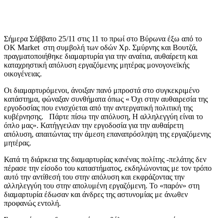
Σήμερα Σάββατο 25/11 στις 11 το πρωί στο Βύρωνα έξω από το
ΟΚ Market στη συμβολή των οδών Χρ. Σμύρνης και Βουτζά,
πραγματοποιήθηκε διαμαρτυρία για την αναίτια, αυθαίρετη και
καταχρηστική απόλυση εργαζόμενης μητέρας μονογονεϊκής
οικογένειας.
Οι διαμαρτυρόμενοι, άνοιξαν πανό μπροστά στο συγκεκριμένο
κατάστημα, φώναξαν συνθήματα όπως « Όχι στην αυθαιρεσία της
εργοδοσίας που ενισχύεται από την αντεργατική πολιτική της
κυβέρνησης. Πάρτε πίσω την απόλυση, Η αλληλεγγύη είναι το
όπλο μας». Κατήγγειλαν την εργοδοσία για την αυθαίρετη
απόλυση, απαιτώντας την άμεση επαναπρόσληψη της εργαζόμενης
μητέρας.
Κατά τη διάρκεια της διαμαρτυρίας κανένας πολίτης -πελάτης δεν
πέρασε την είσοδο του καταστήματος, εκδηλώνοντας με τον τρόπο
αυτό την αντίθεσή του στην απόλυση και εκφράζοντας την
αλληλεγγύη του στην απολυμένη εργαζόμενη. Το «παρόν» στη
διαμαρτυρία έδωσαν και άνδρες της αστυνομίας με άνωθεν
προφανώς εντολή.