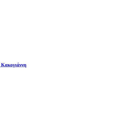
η Κακογιάννη