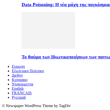
Data Poisoning: Η νέα μάχη της παγκόσμι
Το θαύμα των Ιδιωτικοποιήσεων των παντ
Ευρωπη
Εξωτερικη Πολιτικη
Διεθνη
Κυπριακο
Ντοκουμεντα
English
FRANÇAIS
Русский
© Newspaper WordPress Theme by TagDiv