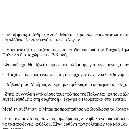
Ο υποψήφιος πρόεδρος Αντρέι Μπάμπις προκάλεσε αναστάτωση όταν
μεταδόθηκε ζωντανά ενόψει των εκλογών.
Ο συντονιστής της συζήτησης που μεταδόθηκε από την Τσεχική Τηλ
Πολωνία ή στις χώρες της Βαλτικής.
«Φυσικά όχι. Νομίζω ότι πρέπει να μιλήσουμε για την ειρήνη», α
Ο Τσέχος πρόεδρος είναι ο επίσημος αρχηγός των ενόπλων δυνάμεων
Η δήλωση του Μπάμπις επικρίθηκε αμέσως από κορυφαίους Τσέχου
«Ζητώ συγγνώμη από όλους τους πολίτες της Πολωνίας και τους άλλ
Αντρέι Μπάμπις στη συζήτηση», έγραψε ο Γιούρετσκα στο Twitter.
Μετά τη συζήτηση, ο Μπάμπις προσπάθησε να διορθώσει τα λόγια τ
«Στη μονομαχία της τσεχικής τηλεόρασης, δεν ήθελα να απαντήσω σ
να το παραδεχτώ καθόλου. Είναι ευθύνη των πολιτικών του κόσμου