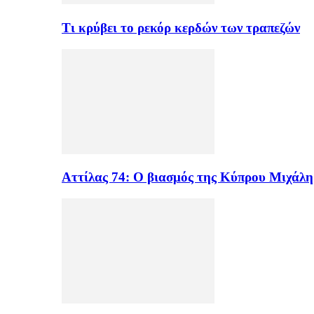
Τι κρύβει το ρεκόρ κερδών των τραπεζών
Αττίλας 74: Ο βιασμός της Κύπρου Μιχάλ