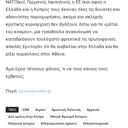
ΝΑΤΟϊκοί, Γερμανοί, Ισραηλινοί, η ΕΕ (και αφού η
Ελλάδα και η Κύπρος τους έκαναν όλες τις δυνατές και
αδιανόητες παραχωρήσεις, ακόμα και σκληρής
κρατικής κυριαρχίας) δεν βγάζουν, έστω για τα «μάτια
του κόσμου», μια τοσοδούλα ανακοίνωση να
καταδικάσουν τουλάχιστο φραστικά τις πρωτοφανείς
απειλές Ερντογάν ότι θα εισβάλλει στην Ελλάδα και θα
ρίξει πυραύλους στην Αθήνα.
Άμα έχεις τέτοιους φίλους, τι να τους κάνεις τους
εχθρούς;
Πηγή:
kosmodromio.gr
TAGS
S300
Αιγαίο
Αμυντική Πολιτική
Αρμενία
Δύο κράτη στην Κύπρο
Εθνική Φρουρά Κύπρου
Ελληνική Ιστορία
Ελληνορωσικές σχέσεις
Ελληνοτουρκικά