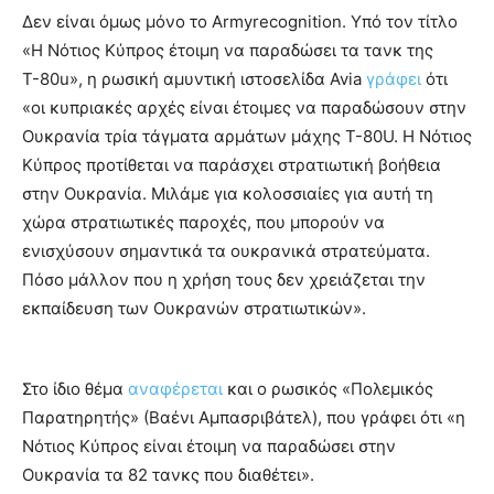
Δεν είναι όμως μόνο το Armyrecognition. Υπό τον τίτλο
«Η Νότιος Κύπρος έτοιμη να παραδώσει τα τανκ της
Τ-80u», η ρωσική αμυντική ιστοσελίδα Avia
γράφει
ότι
«οι κυπριακές αρχές είναι έτοιμες να παραδώσουν στην
Ουκρανία τρία τάγματα αρμάτων μάχης T-80U. Η Νότιος
Κύπρος προτίθεται να παράσχει στρατιωτική βοήθεια
στην Ουκρανία. Μιλάμε για κολοσσιαίες για αυτή τη
χώρα στρατιωτικές παροχές, που μπορούν να
ενισχύσουν σημαντικά τα ουκρανικά στρατεύματα.
Πόσο μάλλον που η χρήση τους δεν χρειάζεται την
εκπαίδευση των Ουκρανών στρατιωτικών».
Στο ίδιο θέμα
αναφέρεται
και ο ρωσικός «Πολεμικός
Παρατηρητής» (Βαένι Αμπασριβάτελ), που γράφει ότι «η
Νότιος Κύπρος είναι έτοιμη να παραδώσει στην
Ουκρανία τα 82 τανκς που διαθέτει».