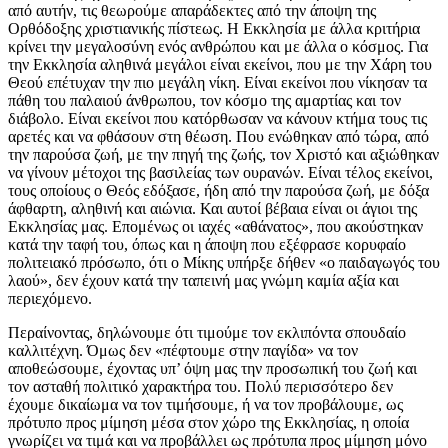
από αυτήν, τις θεωρούμε απαράδεκτες από την άποψη της
Ορθόδοξης χριστιανικής πίστεως. Η Εκκλησία με άλλα κριτήρια
κρίνει την μεγαλοσύνη ενός ανθρώπου και με άλλα ο κόσμος. Για
την Εκκλησία αληθινά μεγάλοι είναι εκείνοι, που με την Χάρη του
Θεού επέτυχαν την πιο μεγάλη νίκη. Είναι εκείνοι που νίκησαν τα
πάθη του παλαιού άνθρωπου, τον κόσμο της αμαρτίας και τον
διάβολο. Είναι εκείνοι που κατόρθωσαν να κάνουν κτήμα τους τις
αρετές και να φθάσουν στη θέωση. Που ενώθηκαν από τώρα, από
την παρούσα ζωή, με την πηγή της ζωής, τον Χριστό και αξιώθηκαν
να γίνουν μέτοχοι της βασιλείας των ουρανών. Είναι τέλος εκείνοι,
τους οποίους ο Θεός εδόξασε, ήδη από την παρούσα ζωή, με δόξα
άφθαρτη, αληθινή και αιώνια. Και αυτοί βέβαια είναι οι άγιοι της
Εκκλησίας μας. Επομένως οι ιαχές «αθάνατος», που ακούστηκαν
κατά την ταφή του, όπως και η άποψη που εξέφρασε κορυφαίο
πολιτειακό πρόσωπο, ότι ο Μίκης υπήρξε δήθεν «ο παιδαγωγός του
λαού», δεν έχουν κατά την ταπεινή μας γνώμη καμία αξία και
περιεχόμενο.
Περαίνοντας, δηλώνουμε ότι τιμούμε τον εκλιπόντα σπουδαίο
καλλιτέχνη. Όμως δεν «πέφτουμε στην παγίδα» να τον
αποθεώσουμε, έχοντας υπ’ όψη μας την προσωπική του ζωή και
τον ασταθή πολιτικό χαρακτήρα του. Πολύ περισσότερο δεν
έχουμε δικαίωμα να τον τιμήσουμε, ή να τον προβάλουμε, ως
πρότυπο προς μίμηση μέσα στον χώρο της Εκκλησίας, η οποία
γνωρίζει να τιμά και να προβάλλει ως πρότυπα προς μίμηση μόνο