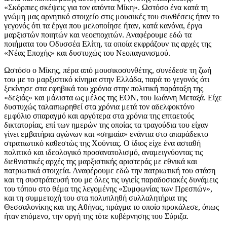
«Σκόρπιες σκέψεις για τον απόντα Μίκη». Ωστόσο ένα κατά τη
γνώμη μας αρνητικό στοιχείο στις μουσικές του συνθέσεις ήταν το
γεγονός ότι τα έργα που μελοποίησε ήταν, κατά κανόνα, έργα
μαρξιστών ποιητών και νεοεποχιτών. Αναφέρουμε εδώ τα
ποιήματα του Οδυσσέα Ελίτη, τα οποία εκφράζουν τις αρχές της
«Νέας Εποχής» και δυστυχώς του Νεοπαγανισμού.
Ωστόσο ο Μίκης, πέρα από μουσικοσυνθέτης, συνέδεσε τη ζωή
του με το μαρξιστικό κίνημα στην Ελλάδα, παρά το γεγονός ότι
ξεκίνησε στα εφηβικά του χρόνια στην πολιτική παράταξη της
«δεξιάς» και μάλιστα ως μέλος της ΕΟΝ, του Ιωάννη Μεταξά. Είχε
δυστυχώς ταλαιπωρηθεί στα χρόνια μετά τον αδελφοκτόνο
εμφύλιο σπαραγμό και αργότερα στα χρόνια της επταετούς
δικτατορίας, επί των ημερών της οποίας τα τραγούδια του είχαν
γίνει εμβατήρια αγώνων και «σημαία» ενάντια στο απαράδεκτο
στρατιωτικό καθεστώς της Χούντας. Ο ίδιος είχε ένα ασταθή
πολιτικό και ιδεολογικό προσανατολισμό, αναμειγνύοντας τις
διεθνιστικές αρχές της μαρξιστικής αριστεράς με εθνικά και
πατριωτικά στοιχεία. Αναφέρουμε εδώ την πατριωτική του στάση
και τη συστράτευσή του με όλες τις υγιείς παραδοσιακές δυνάμεις
του τόπου στο θέμα της λεγομένης «Συμφωνίας των Πρεσπών»,
και τη συμμετοχή του στα πολυπληθή συλλαλητήρια της
Θεσσαλονίκης και της Αθήνας, πράγμα το οποίο προκάλεσε, όπως
ήταν επόμενο, την οργή της τότε κυβέρνησης του Σύριζα.