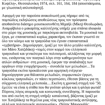
Κυψέλη», Θεσσαλονίκη 1974, σελ. 161, 164, 184 (αποσπάσματα,
με γλωσσική απλοποίηση)].
Αφορμή για την παρούσα ανακοίνωσή μας πήραμε από τις
πομπώδεις εκδηλώσεις αποθεώσεως προς τον πρόσφατα
αποθανόντα διάσημο μουσικοσυνθέτη Μιχαήλ (Μίκη) Θεοδωράκη.
Αναμφίβολα ο μακαρίτης καλλιτέχνης υπήρξε μια σπάνια ιδιοφυία
στο χώρο της μουσικής με παγκόσμια ακτινοβολία. Τα μουσικά του
έργα, με επαναστατικό κυρίως χαρακτήρα, τον έκαναν γνωστό σε
όλο τον κόσμο και τα τραγούδια του έγιναν επαναστατικά
«εμβατήρια». Δημιούργησε, (μαζί με τον άλλο μεγάλο καλλιτέχνη,
τον Μάνο Χατζιδάκη) «τομές στον κορμό του ελληνικού
τραγουδιού και γενικότερα του πολιτισμού, αλλάζοντας την μορφή
του, εισάγοντας τον ποιητικό λόγο στην καθημερινότητα των
απλών ανθρώπων· στη μουσική, έφεραν την αναδιάταξη των
οργάνων στην ενορχήστρωση – συνοδεία των μελωδιών…Τα
τραγούδια εκείνα προκάλεσαν μια ορμητική ενέργεια·
δημιούργησαν μια θάλασσα μελωδιών, συμφωνικών έργων,
κύκλους τραγουδιών, εν πάσει περιπτώσει, έθεσαν βάσεις για τη
σύγχρονη ελληνική μελοποιία.…Εκείνη η χρονική στιγμή τού ’50,
έμελλε να είναι η σπίθα που θα γινόταν φλόγα και η φλόγα φωτιά!
Πύρινος λόγος ατομικής και κοινωνικής συνείδησης. Η παρουσία
του από εκείνη τη στιγμή υπήρξε καταλυτική, βάζοντας (μαζί με
τον Χατζιδάκη) τα θεμέλια μιας νέας τραγουδιστικής αντίληψης,
αλλά και πολιτισμικής αυτογνωσίας», (Νότης Μαυρουδής: