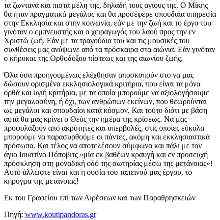
τα ζωντανά και πιστά μέλη της, δηλαδή τους αγίους της. Ο Μίκης
θα ήταν πραγματικά μεγάλος και θα προσέφερε σπουδαία υπηρεσία
στην Εκκλησία και στην κοινωνία, εάν με την ζωή και το έργο του
γινόταν ο εμπνευστής και ο χειραγωγός του λαού προς την εν
Χριστώ ζωή. Εάν με τα τραγούδια του και τις μουσικές του
συνθέσεις μας ανύψωνε από τα πρόσκαιρα στα αιώνια. Εάν γινόταν
ο κήρυκας της Ορθοδόξου πίστεως και της αιωνίου ζωής.
Όλα όσα προηγουμένως ελέχθησαν αποσκοπούν στο να μας
δώσουν ορισμένα εκκλησιολογικά κριτήρια, που είναι τα μόνα
ορθά και υγιή κριτήρια, με τα οποία μπορούμε να αξιολογήσουμε
την μεγαλοσύνη, ή όχι, των ανθρώπων εκείνων, που θεωρούνται
ως μεγάλοι και σπουδαίοι κατά κόσμον. Και τούτο διότι με βάση
αυτά θα μας κρίνει ο Θεός την ημέρα της κρίσεως. Να μας
προφυλάξουν από ακρότητες και υπερβολές, στις οποίες εύκολα
μπορούμε να παρασυρθούμε οι πάντες, ακόμη και εκκλησιαστικά
πρόσωπα. Και τέλος να αποτελέσουν σύμφωνα και πάλι με τον
άγιο Ιουστίνο Πόποβιτς «μία εκ βαθέων κραυγή και εν προσευχή
πρόσκληση στη μοναδική οδό της σωτηρίας μέσω της μετάνοιας»!
Αυτό άλλωστε είναι και η ουσία του ταπεινού μας έργου, το
κήρυγμα της μετάνοιας!
Εκ του Γραφείου επί των Αιρέσεων και των Παραθρησκειών
Πηγή:
www.koutipandoras.gr