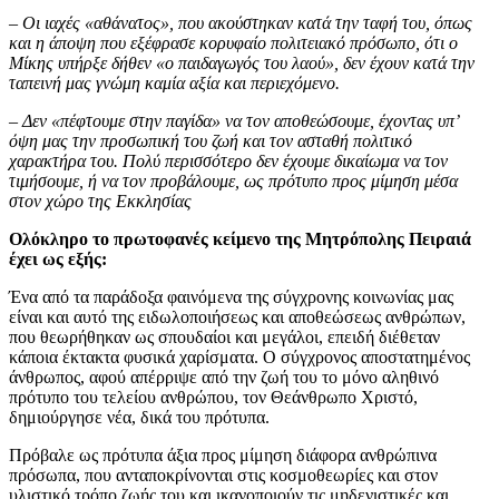
– Οι ιαχές «αθάνατος», που ακούστηκαν κατά την ταφή του, όπως
και η άποψη που εξέφρασε κορυφαίο πολιτειακό πρόσωπο, ότι ο
Μίκης υπήρξε δήθεν «ο παιδαγωγός του λαού», δεν έχουν κατά την
ταπεινή μας γνώμη καμία αξία και περιεχόμενο.
– Δεν «πέφτουμε στην παγίδα» να τον αποθεώσουμε, έχοντας υπ’
όψη μας την προσωπική του ζωή και τον ασταθή πολιτικό
χαρακτήρα του. Πολύ περισσότερο δεν έχουμε δικαίωμα να τον
τιμήσουμε, ή να τον προβάλουμε, ως πρότυπο προς μίμηση μέσα
στον χώρο της Εκκλησίας
Ολόκληρο το πρωτοφανές κείμενο της Μητρόπολης Πειραιά
έχει ως εξής:
Ένα από τα παράδοξα φαινόμενα της σύγχρονης κοινωνίας μας
είναι και αυτό της ειδωλοποιήσεως και αποθεώσεως ανθρώπων,
που θεωρήθηκαν ως σπουδαίοι και μεγάλοι, επειδή διέθεταν
κάποια έκτακτα φυσικά χαρίσματα. Ο σύγχρονος αποστατημένος
άνθρωπος, αφού απέρριψε από την ζωή του το μόνο αληθινό
πρότυπο του τελείου ανθρώπου, τον Θεάνθρωπο Χριστό,
δημιούργησε νέα, δικά του πρότυπα.
Πρόβαλε ως πρότυπα άξια προς μίμηση διάφορα ανθρώπινα
πρόσωπα, που ανταποκρίνονται στις κοσμοθεωρίες και στον
υλιστικό τρόπο ζωής του και ικανοποιούν τις μηδενιστικές και