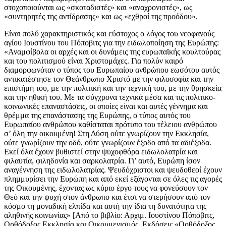
στοχοποιούνται ως «σκοταδιστές» και «αναχρονιστές», ως
«συντηρητές της αντίδρασης» και ως «εχθροί της προόδου».
Είναι πολύ χαρακτηριστικός και εύστοχος ο λόγος του νεοφανούς
αγίου Ιουστίνου του Πόποβιτς για την ειδωλοποίηση της Ευρώπης:
«Αναμφίβολα οι αρχές και οι δυνάμεις της ευρωπαϊκής κουλτούρας
και του πολιτισμού είναι Χριστομάχες. Για πολύν καιρό
διαμορφωνόταν ο τύπος του Ευρωπαίου ανθρώπου εωσότου αυτός
αντικατέστησε τον Θεάνθρωπο Χριστό με την φιλοσοφία και την
επιστήμη του, με την πολιτική και την τεχνική του, με την θρησκεία
και την ηθική του. Με τα σύγχρονα τεχνικά μέσα και τις πολιτικο-
κοινωνικές επαναστάσεις, οι οποίες είναι και αυτές γέννημα και
θρέμμα της επανάστασης της Ευρώπης, ο τύπος αυτός του
Ευρωπαίου ανθρώπου καθίσταται πρότυπο του τέλειου ανθρώπου
σ’ όλη την οικουμένη! Στη Δύση ούτε γνωρίζουν την Εκκλησία,
ούτε γνωρίζουν την οδό, ούτε γνωρίζουν έξοδο από τα αδιέξοδα.
Εκεί όλα έχουν βυθιστεί στην ψυχοφθόρα ειδωλολατρία και
φιλαυτία, φιληδονία και σαρκολατρία. Γι’ αυτό, Ευρώπη ίσον
αναγέννηση της ειδωλολατρίας. Ψευδόχριστοι και ψευδοθεοί έχουν
πλημμυρίσει την Ευρώπη και από εκεί εξάγονται σε όλες τις αγορές
της Οικουμένης, έχοντας ως κύριο έργο τους να φονεύσουν τον
Θεό και την ψυχή στον άνθρωπο και έτσι να στερήσουν από τον
κόσμο τη μοναδική ελπίδα και αυτή την ίδια τη δυνατότητα της
αληθινής κοινωνίας» [Από το βιβλίο: Αρχιμ. Ιουστίνου Πόποβιτς,
Ορθόδοξος Εκκλησία και Οικουμενισμός, Εκδόσεις «Ορθόδοξος