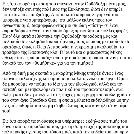
Εις ό,τι αφορά τη στάση του απέναντι στην Ορθόδοξη πίστη μας,
δεν υπήρξε συνεπής πολέμιος της Εκκλησίας, διότι δεν υπήρξε
ποτέ συνεπής μαρξιστής. Από τα κατά καιρούς λεγόμενά του
μπορούμε να συμπεράνουμε, ότι μάλλον έκλινε προς τον
αγνωστικισμό, διαμορφώνοντας μια σκιώδη «πίστη» σ’ έναν
απροσδιόριστο Θεό, τον Οποίο όμως αμφισβήτησε πολλές φορές.
Παρ’ όλα αυτά σεβάστηκε την Ορθόδοξη παράδοσή μας και
μελοποίησε εκκλησιαστικούς ύμνους, τους οποίους μεταποίησε σε
ορατόρια, όπως η Θεία Λειτουργία, η νεκρώσιμη ακολουθία, το
τροπάριο της Κασσιανής κλπ. Γι’ αυτό και ο μακαριστός Μίκης
εθεωρείτο ως «αιρετικός» από την αριστερά, η οποία μόνον μετά το
θάνατό του τον «θυμήθηκε» για να τον τιμήσει!
Από τη δική μας σκοπιά ο μακαρίτης Μίκης υπήρξε όντως ένας
σπάνιος καλλιτέχνης και τιμούμε το καλλιτεχνικό του έργο. Όμως
δε μπορούμε να πούμε το ίδιο για τον ιδεολογικό, αλλά και τον
ασταθή και μεταβαλλόμενο πολιτικό του προσανατολισμό, ενώ
θλίψη και οδύνη προξενεί στις ψυχές μας η ρηχή και σκιώδης πίστη
του στον άγιο Τριαδικό Θεό, η οποία μάλιστα εκδηλώθηκε με την
εν ζωή επιθυμία του να μη στηθεί Σταυρός και καντήλι στον τάφο
του!
Εις ό,τι αφορά τις ανούσιες και υπέρμετρες εκδηλώσεις τιμής του
έργου και του προσώπου του, (με τη συμμετοχή της πολιτικής και
πολιτειακής ηγεσίας του τόπου μας), κατά την κηδεία του και πριν