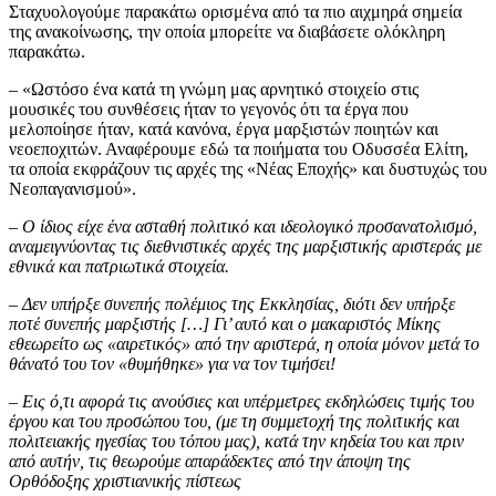
Σταχυολογούμε παρακάτω ορισμένα από τα πιο αιχμηρά σημεία
της ανακοίνωσης, την οποία μπορείτε να διαβάσετε ολόκληρη
παρακάτω.
– «Ωστόσο ένα κατά τη γνώμη μας αρνητικό στοιχείο στις
μουσικές του συνθέσεις ήταν το γεγονός ότι τα έργα που
μελοποίησε ήταν, κατά κανόνα, έργα μαρξιστών ποιητών και
νεοεποχιτών. Αναφέρουμε εδώ τα ποιήματα του Οδυσσέα Ελίτη,
τα οποία εκφράζουν τις αρχές της «Νέας Εποχής» και δυστυχώς του
Νεοπαγανισμού».
– Ο ίδιος είχε ένα ασταθή πολιτικό και ιδεολογικό προσανατολισμό,
αναμειγνύοντας τις διεθνιστικές αρχές της μαρξιστικής αριστεράς με
εθνικά και πατριωτικά στοιχεία.
– Δεν υπήρξε συνεπής πολέμιος της Εκκλησίας, διότι δεν υπήρξε
ποτέ συνεπής μαρξιστής […] Γι’ αυτό και ο μακαριστός Μίκης
εθεωρείτο ως «αιρετικός» από την αριστερά, η οποία μόνον μετά το
θάνατό του τον «θυμήθηκε» για να τον τιμήσει!
– Εις ό,τι αφορά τις ανούσιες και υπέρμετρες εκδηλώσεις τιμής του
έργου και του προσώπου του, (με τη συμμετοχή της πολιτικής και
πολιτειακής ηγεσίας του τόπου μας), κατά την κηδεία του και πριν
από αυτήν, τις θεωρούμε απαράδεκτες από την άποψη της
Ορθόδοξης χριστιανικής πίστεως