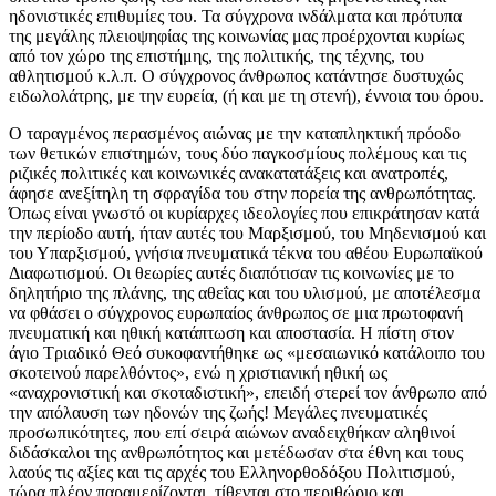
ηδονιστικές επιθυμίες του. Τα σύγχρονα ινδάλματα και πρότυπα
της μεγάλης πλειοψηφίας της κοινωνίας μας προέρχονται κυρίως
από τον χώρο της επιστήμης, της πολιτικής, της τέχνης, του
αθλητισμού κ.λ.π. Ο σύγχρονος άνθρωπος κατάντησε δυστυχώς
ειδωλολάτρης, με την ευρεία, (ή και με τη στενή), έννοια του όρου.
Ο ταραγμένος περασμένος αιώνας με την καταπληκτική πρόοδο
των θετικών επιστημών, τους δύο παγκοσμίους πολέμους και τις
ριζικές πολιτικές και κοινωνικές ανακατατάξεις και ανατροπές,
άφησε ανεξίτηλη τη σφραγίδα του στην πορεία της ανθρωπότητας.
Όπως είναι γνωστό οι κυρίαρχες ιδεολογίες που επικράτησαν κατά
την περίοδο αυτή, ήταν αυτές του Μαρξισμού, του Μηδενισμού και
του Υπαρξισμού, γνήσια πνευματικά τέκνα του αθέου Ευρωπαϊκού
Διαφωτισμού. Οι θεωρίες αυτές διαπότισαν τις κοινωνίες με το
δηλητήριο της πλάνης, της αθεΐας και του υλισμού, με αποτέλεσμα
να φθάσει ο σύγχρονος ευρωπαίος άνθρωπος σε μια πρωτοφανή
πνευματική και ηθική κατάπτωση και αποστασία. Η πίστη στον
άγιο Τριαδικό Θεό συκοφαντήθηκε ως «μεσαιωνικό κατάλοιπο του
σκοτεινού παρελθόντος», ενώ η χριστιανική ηθική ως
«αναχρονιστική και σκοταδιστική», επειδή στερεί τον άνθρωπο από
την απόλαυση των ηδονών της ζωής! Μεγάλες πνευματικές
προσωπικότητες, που επί σειρά αιώνων αναδειχθήκαν αληθινοί
διδάσκαλοι της ανθρωπότητος και μετέδωσαν στα έθνη και τους
λαούς τις αξίες και τις αρχές του Ελληνορθοδόξου Πολιτισμού,
τώρα πλέον παραμερίζονται, τίθενται στο περιθώριο και