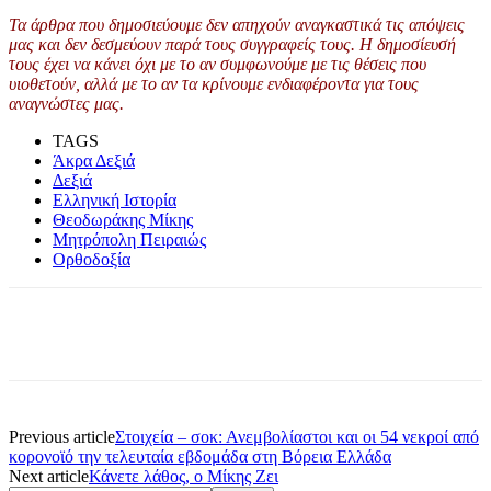
Τα άρθρα που δημοσιεύουμε δεν απηχούν αναγκαστικά τις απόψεις
μας και δεν δεσμεύουν παρά τους συγγραφείς τους. Η δημοσίευσή
τους έχει να κάνει όχι με το αν συμφωνούμε με τις θέσεις που
υιοθετούν, αλλά με το αν τα κρίνουμε ενδιαφέροντα για τους
αναγνώστες μας.
TAGS
Άκρα Δεξιά
Δεξιά
Ελληνική Ιστορία
Θεοδωράκης Μίκης
Μητρόπολη Πειραιώς
Ορθοδοξία
Previous article
Στοιχεία – σοκ: Ανεμβολίαστοι και οι 54 νεκροί από
κορονοϊό την τελευταία εβδομάδα στη Βόρεια Ελλάδα
Next article
Κάνετε λάθος, ο Μίκης Ζει