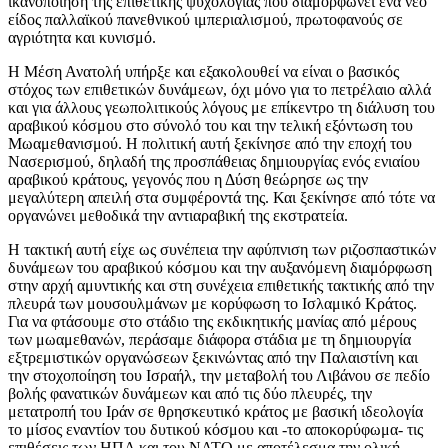
ικανοποίηση της επιθετικής ψυχολογίας που διαμορφώνει ένα νέο
είδος παλλαϊκού πανεθνικού ιμπεριαλισμού, πρωτοφανούς σε
αγριότητα και κυνισμό.
Η Μέση Ανατολή υπήρξε και εξακολουθεί να είναι ο βασικός
στόχος των επιθετικών δυνάμεων, όχι μόνο για το πετρέλαιο αλλά
και για άλλους γεωπολιτικούς λόγους με επίκεντρο τη διάλυση του
αραβικού κόσμου στο σύνολό του και την τελική εξόντωση του
Μωαμεθανισμού. Η πολιτική αυτή ξεκίνησε από την εποχή του
Νασερισμού, δηλαδή της προσπάθειας δημιουργίας ενός ενιαίου
αραβικού κράτους, γεγονός που η Δύση θεώρησε ως την
μεγαλύτερη απειλή στα συμφέροντά της. Και ξεκίνησε από τότε να
οργανώνει μεθοδικά την αντιαραβική της εκστρατεία.
Η τακτική αυτή είχε ως συνέπεια την αφύπνιση των ριζοσπαστικών
δυνάμεων του αραβικού κόσμου και την αυξανόμενη διαμόρφωση
στην αρχή αμυντικής και στη συνέχεια επιθετικής τακτικής από την
πλευρά των μουσουλμάνων με κορύφωση το Ισλαμικό Κράτος.
Για να φτάσουμε στο στάδιο της εκδικητικής μανίας από μέρους
των μωαμεθανών, περάσαμε διάφορα στάδια με τη δημιουργία
εξτρεμιστικών οργανώσεων ξεκινώντας από την Παλαιστίνη και
την στοχοποίηση του Ισραήλ, την μεταβολή του Λιβάνου σε πεδίο
βολής φανατικών δυνάμεων και από τις δύο πλευρές, την
μετατροπή του Ιράν σε θρησκευτικό κράτος με βασική ιδεολογία
το μίσος εναντίον του δυτικού κόσμου και -το αποκορύφωμα- τις
επιθέσεις των ΗΠΑ και του ΝΑΤΟ με αποτέλεσμα την ολική