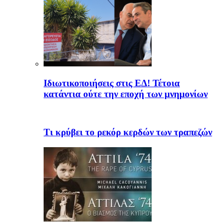
Ιδιωτικοποιήσεις στις ΕΔ! Τέτοια
κατάντια ούτε την εποχή των μνημονίων
Τι κρύβει το ρεκόρ κερδών των τραπεζών