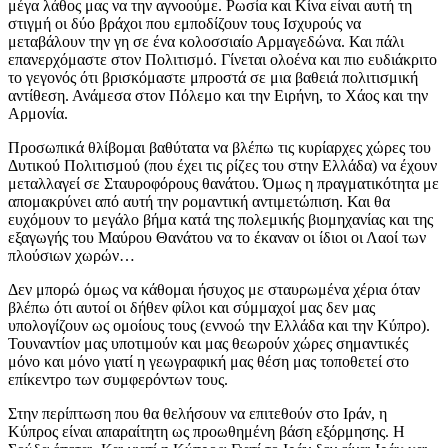
μέγα λάθος μας να την αγνοούμε. Ρωσία και Κίνα είναι αυτή τη
στιγμή οι δύο βράχοι που εμποδίζουν τους Ισχυρούς να
μεταβάλουν την γη σε ένα κολοσσιαίο Αρμαγεδώνα. Και πάλι
επανερχόμαστε στον Πολιτισμό. Γίνεται ολοένα και πιο ευδιάκριτο
το γεγονός ότι βρισκόμαστε μπροστά σε μια βαθειά πολιτισμική
αντίθεση. Ανάμεσα στον Πόλεμο και την Ειρήνη, το Χάος και την
Αρμονία.
Προσωπικά θλίβομαι βαθύτατα να βλέπω τις κυρίαρχες χώρες του
Δυτικού Πολιτισμού (που έχει τις ρίζες του στην Ελλάδα) να έχουν
μεταλλαγεί σε Σταυροφόρους θανάτου. Όμως η πραγματικότητα με
απομακρύνει από αυτή την ρομαντική αντιμετώπιση. Και θα
ευχόμουν το μεγάλο βήμα κατά της πολεμικής βιομηχανίας και της
εξαγωγής του Μαύρου Θανάτου να το έκαναν οι ίδιοι οι Λαοί των
πλούσιων χωρών…
Δεν μπορώ όμως να κάθομαι ήσυχος με σταυρωμένα χέρια όταν
βλέπω ότι αυτοί οι δήθεν φίλοι και σύμμαχοί μας δεν μας
υπολογίζουν ως ομοίους τους (εννοώ την Ελλάδα και την Κύπρο).
Τουναντίον μας υποτιμούν και μας θεωρούν χώρες σημαντικές
μόνο και μόνο γιατί η γεωγραφική μας θέση μας τοποθετεί στο
επίκεντρο των συμφερόντων τους.
Στην περίπτωση που θα θελήσουν να επιτεθούν στο Ιράν, η
Κύπρος είναι απαραίτητη ως προωθημένη βάση εξόρμησης. Η