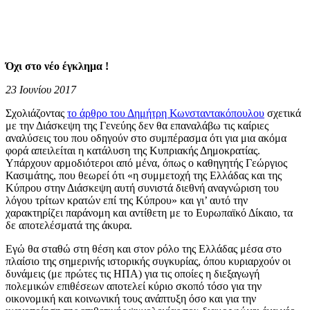
Όχι στο νέο έγκλημα !
23 Ιουνίου 2017
Σχολιάζοντας
το άρθρο του Δημήτρη Κωνσταντακόπουλου
σχετικά
με την Διάσκεψη της Γενεύης δεν θα επαναλάβω τις καίριες
αναλύσεις του που οδηγούν στο συμπέρασμα ότι για μια ακόμα
φορά απειλείται η κατάλυση της Κυπριακής Δημοκρατίας.
Υπάρχουν αρμοδιότεροι από μένα, όπως ο καθηγητής Γεώργιος
Κασιμάτης, που θεωρεί ότι «η συμμετοχή της Ελλάδας και της
Κύπρου στην Διάσκεψη αυτή συνιστά διεθνή αναγνώριση του
λόγου τρίτων κρατών επί της Κύπρου» και γι’ αυτό την
χαρακτηρίζει παράνομη και αντίθετη με το Ευρωπαϊκό Δίκαιο, τα
δε αποτελέσματά της άκυρα.
Εγώ θα σταθώ στη θέση και στον ρόλο της Ελλάδας μέσα στο
πλαίσιο της σημερινής ιστορικής συγκυρίας, όπου κυριαρχούν οι
δυνάμεις (με πρώτες τις ΗΠΑ) για τις οποίες η διεξαγωγή
πολεμικών επιθέσεων αποτελεί κύριο σκοπό τόσο για την
οικονομική και κοινωνική τους ανάπτυξη όσο και για την