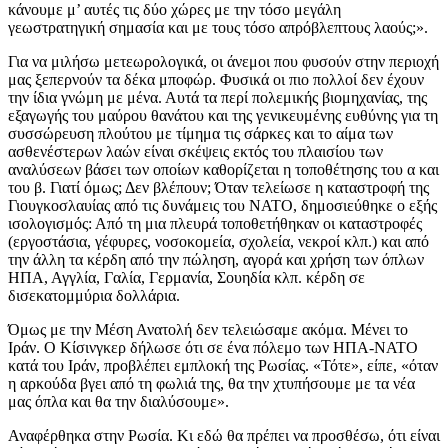
κάνουμε μ’ αυτές τις δύο χώρες με την τόσο μεγάλη
γεωστρατηγική σημασία και με τους τόσο απρόβλεπτους λαούς;».
Για να μιλήσω μετεωρολογικά, οι άνεμοι που φυσούν στην περιοχή
μας ξεπερνούν τα δέκα μποφώρ. Φυσικά οι πιο πολλοί δεν έχουν
την ίδια γνώμη με μένα. Αυτά τα περί πολεμικής βιομηχανίας, της
εξαγωγής του μαύρου θανάτου και της γενικευμένης ευθύνης για τη
συσσώρευση πλούτου με τίμημα τις σάρκες και το αίμα των
ασθενέστερων λαών είναι σκέψεις εκτός του πλαισίου των
αναλύσεων βάσει των οποίων καθορίζεται η τοποθέτησης του α και
του β. Γιατί όμως; Δεν βλέπουν; Όταν τελείωσε η καταστροφή της
Γιουγκοσλαυίας από τις δυνάμεις του ΝΑΤΟ, δημοσιεύθηκε ο εξής
ισολογισμός: Από τη μια πλευρά τοποθετήθηκαν οι καταστροφές
(εργοστάσια, γέφυρες, νοσοκομεία, σχολεία, νεκροί κλπ.) και από
την άλλη τα κέρδη από την πώληση, αγορά και χρήση των όπλων
ΗΠΑ, Αγγλία, Γαλία, Γερμανία, Σουηδία κλπ. κέρδη σε
δισεκατομμύρια δολλάρια.
Όμως με την Μέση Ανατολή δεν τελειώσαμε ακόμα. Μένει το
Ιράν. Ο Κίσινγκερ δήλωσε ότι σε ένα πόλεμο των ΗΠΑ-ΝΑΤΟ
κατά του Ιράν, προβλέπει εμπλοκή της Ρωσίας. «Τότε», είπε, «όταν
η αρκούδα βγει από τη φωλιά της, θα την χτυπήσουμε με τα νέα
μας όπλα και θα την διαλύσουμε».
Αναφέρθηκα στην Ρωσία. Κι εδώ θα πρέπει να προσθέσω, ότι είναι