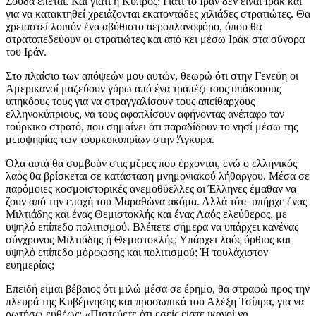
Σούδα έπεται. Και γιατί η Κύπρος; Γιατί το Ιράν δεν είναι Ιράκ και
για να κατακτηθεί χρειάζονται εκατοντάδες χιλιάδες στρατιώτες. Θα
χρειαστεί λοιπόν ένα αβύθιστο αεροπλανοφόρο, όπου θα
στρατοπεδεύουν οι στρατιώτες και από κει μέσω Ιράκ στα σύνορα
του Ιράν.
Στο πλαίσιο των απόψεών μου αυτών, θεωρώ ότι στην Γενεύη οι
Αμερικανοί μαζεύουν γύρω από ένα τραπέζι τους υπάκουους
υπηκόους τους για να στραγγαλίσουν τους απείθαρχους
ελληνοκύπριους, να τους αφοπλίσουν αφήνοντας ανέπαφο τον
τούρκικο στρατό, που σημαίνει ότι παραδίδουν το νησί μέσω της
μειοψηφίας των τουρκοκυπρίων στην Άγκυρα.
Όλα αυτά θα συμβούν στις μέρες που έρχονται, ενώ ο ελληνικός
λαός θα βρίσκεται σε κατάσταση μνημονιακού λήθαργου. Μέσα σε
παρόμοιες κοσμοϊστορικές ανεμοθύελλες οι Έλληνες έμαθαν να
ζουν από την εποχή του Μαραθώνα ακόμα. Αλλά τότε υπήρχε ένας
Μιλτιάδης και ένας Θεμιστοκλής και ένας Λαός ελεύθερος, με
υψηλό επίπεδο πολιτισμού. Βλέπετε σήμερα να υπάρχει κανένας
σύγχρονος Μιλτιάδης ή Θεμιστοκλής; Υπάρχει λαός όρθιος και
υψηλό επίπεδο μόρφωσης και πολιτισμού; Ή τουλάχιστον
ευημερίας;
Επειδή είμαι βέβαιος ότι μιλώ μέσα σε έρημο, θα στραφώ προς την
πλευρά της Κυβέρνησης και προσωπικά του Αλέξη Τσίπρα, για να
ρωτήσω ευθέως: «Πιστεύετε ότι εσείς είστε ικανοί να