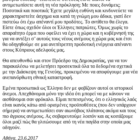
αντιμετωπίσετε αυτή τη νέα πρόκληση; Με ποιες δυνάμεις;
Ποσοτικά και ποιοτικά; Έχετε μεγάλη ευθύνη και κινδυνεύετε να
χαρακτηριστείτε άσχημα και κατά τη γνώμη μου άδικα, γιατί δεν
πιστεύω ότι έχω απέναντί μου προδότες. Το αντίθετο θα έλεγα.
Είστε όπως σχεδόν όλοι οι Έλληνες πατριώτες. Όμως χωρίς το
απαραίτητο έρμα που οφείλει να έχει η χώρα και η κυβέρνησή της
για να αντέξει σ’ αυτούς τους νέους ανέμους η χώρα μας και έτσι
θα οδηγηθούμε σε μια ανεπίτρεπτη προδοτική ενέργεια απέναντι
στους Κύπριους αδελφούς μας.
Θα απευθυνθώ και στον Πρόεδρο της Δημοκρατίας, για να τον
παρακαλέσω να μελετήσει προσεκτικά όλα τα δεδομένα σχετικά
με την Διάσκεψη της Γενεύης, προκειμένου να αποφύγουμε μια νέα
ανεπανόρθωτη εθνική καταστροφή.
Εμένα προσωπικά ως Έλληνα δεν με φοβίζουν αυτοί οι ιστορικοί
άνεμοι. Απεχθάνομαι μόνο την ιδέα ότι μπορεί να με κάνουν να
αισθάνομαι σαν φρόκαλο. Είμαι πεπεισμένος, ότι ο ελληνικός λαός
είναι ικανός κάτω από ορισμένες προϋποθέσεις (που δεν υπάρχουν
σήμερα) να αντιμετωπίσει σαν αιωνόβιος πλάτανος ακόμα και τους
πιο άγριους ανέμους. Ας σοβαρευτούμε λοιπόν και ας κοιτάξουμε
όλοι μαζί πώς θα γλιτώσουμε από τη νέα παγίδα στην οποία μας
οδηγούν.
Αθήνα, 23.6.2017