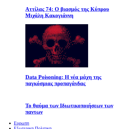
Αττίλας 74: Ο βιασμός της Κύπρου
Μιχάλη Κακογιάννη
Data Poisoning: Η νέα μάχη της
παγκόσμιας προπαγάνδας
Το θαύμα των Ιδιωτικοποιήσεων των
παντων
Ευρωπη
Εξωτερικη Πολιτικη