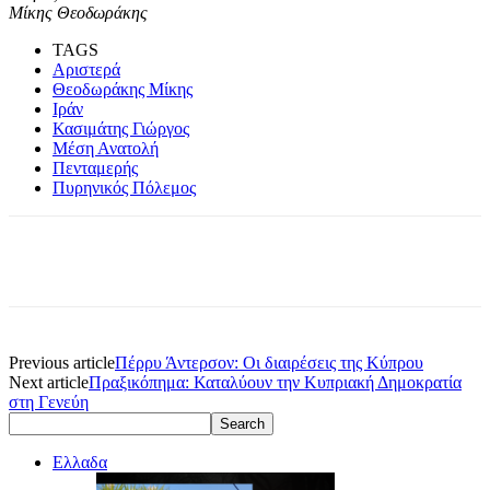
Μίκης Θεοδωράκης
TAGS
Αριστερά
Θεοδωράκης Μίκης
Ιράν
Κασιμάτης Γιώργος
Μέση Ανατολή
Πενταμερής
Πυρηνικός Πόλεμος
Previous article
Πέρρυ Άντερσον: Οι διαιρέσεις της Κύπρου
Next article
Πραξικόπημα: Καταλύουν την Κυπριακή Δημοκρατία
στη Γενεύη
Ελλαδα