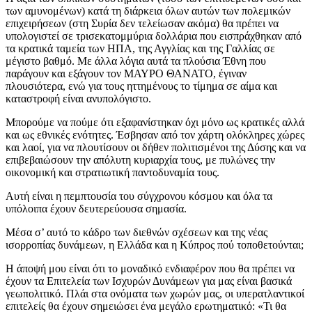
των αμυνομένων) κατά τη διάρκεια όλων αυτών των πολεμικών
επιχειρήσεων (στη Συρία δεν τελείωσαν ακόμα) θα πρέπει να
υπολογιστεί σε τρισεκατομμύρια δολλάρια που εισπράχθηκαν από
τα κρατικά ταμεία των ΗΠΑ, της Αγγλίας και της Γαλλίας σε
μέγιστο βαθμό. Με άλλα λόγια αυτά τα πλούσια Έθνη που
παράγουν και εξάγουν τον ΜΑΥΡΟ ΘΑΝΑΤΟ, έγιναν
πλουσιότερα, ενώ για τους ηττημένους το τίμημα σε αίμα και
καταστροφή είναι ανυπολόγιστο.
Μπορούμε να πούμε ότι εξαφανίστηκαν όχι μόνο ως κρατικές αλλά
και ως εθνικές ενότητες. Έσβησαν από τον χάρτη ολόκληρες χώρες
και λαοί, για να πλουτίσουν οι δήθεν πολιτισμένοι της Δύσης και να
επιβεβαιώσουν την απόλυτη κυριαρχία τους, με πυλώνες την
οικονομική και στρατιωτική παντοδυναμία τους.
Αυτή είναι η πεμπτουσία του σύγχρονου κόσμου και όλα τα
υπόλοιπα έχουν δευτερεύουσα σημασία.
Μέσα σ’ αυτό το κάδρο των διεθνών σχέσεων και της νέας
ισορροπίας δυνάμεων, η Ελλάδα και η Κύπρος πού τοποθετούνται;
Η άποψή μου είναι ότι το μοναδικό ενδιαφέρον που θα πρέπει να
έχουν τα Επιτελεία των Ισχυρών Δυνάμεων για μας είναι βασικά
γεωπολιτικό. Πλάι στα ονόματα των χωρών μας, οι υπερατλαντικοί
επιτελείς θα έχουν σημειώσει ένα μεγάλο ερωτηματικό: «Τι θα