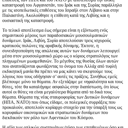
καταστροφή του Αφγανιστάν, του Ιράκ και της Συρίας παράλληλα
με τις ισοπεδωτικές επιθέσεις του Ισραήλ στον Λίβανο και στην
Παλαιστίνη. Ακολούθησε η επίθεση κατά της Λιβύης και η
ουσιαστική της καταστροφή.
Το τελικό αποτέλεσμα έως σήμερα είναι η εξόντωση ενός
σημαντικού μέρους των παραδοσιακών μουσουλμανικών
δυνάμεων. Ιράκ, Λιβύη, Συρία αποτελούσαν τρεις ισχυρούς
κρατικούς πυλώνες της αραβικής δύναμης. Έκτοτε, η
συνειδητοποίηση της απώλειας αυτών των δυνάμεων λειτουργεί
μέσα στον μουσουλμανικό χώρο ως ο κύριος στρατολόγος των
πληγωμένων μωαμεθανών. Το μέγεθος της θυσίας όλων αυτών
που ανατινάζονται φωνάζοντας το όνομα του Αλλάχ από τυφλή
εκδικητική μανία θα πρέπει να μας κάνει να σκεφτούμε τους
λόγους που τους οδήγησαν σ’ αυτές τις πράξεις. Συνήθως εμείς
βλέπουμε μόνο τα θύματα. Αν εξετάζαμε με νηφαλιότητα και τους
θύτες, τότε θα καταλήγαμε ασφαλώς στην διαπίστωση, ότι ίσως
αυτοί οι θύτες να είναι μεγαλύτερα θύματα από τα δικά τους
θύματα. Θύματα της νέας σταυροφορίας των Δυτικών δυνάμεων
(ΗΠΑ, ΝΑΤΟ) που όπως είδαμε, οι πολεμικές συρράξεις που
προκαλούν, αποτελούν κυρίαρχο στοιχείο για την ύπαρξή τους ως
κορυφαίων οικονομικών και στρατιωτικών δυνάμεων που
διεκδικούν τον ρόλο των Αφεντικών του Κόσμου.
Η αξία των οπλικών συστημάτων (τόσο των επιτιθεμένων όσο και