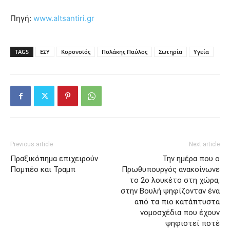
Πηγή:
www.altsantiri.gr
TAGS
ΕΣΥ
Κορονοϊός
Πολάκης Παύλος
Σωτηρία
Υγεία
Previous article
Next article
Πραξικόπημα επιχειρούν
Την ημέρα που ο
Πομπέο και Τραμπ
Πρωθυπουργός ανακοίνωνε
το 2ο λουκέτο στη χώρα,
στην Βουλή ψηφίζονταν ένα
από τα πιο κατάπτυστα
νομοσχέδια που έχουν
ψηφιστεί ποτέ