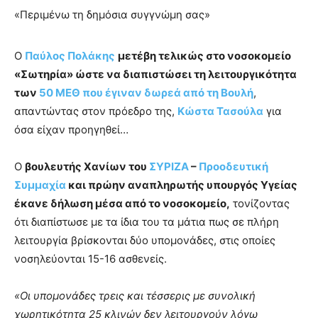
«Περιμένω τη δημόσια συγγνώμη σας»
Ο
Παύλος Πολάκης
μετέβη τελικώς στο νοσοκομείο
«Σωτηρία» ώστε να διαπιστώσει τη λειτουργικότητα
των
50 ΜΕΘ που έγιναν δωρεά από τη Βουλή
,
απαντώντας στον πρόεδρο της,
Κώστα Τασούλα
για
όσα είχαν προηγηθεί…
Ο
βουλευτής Χανίων του
ΣΥΡΙΖΑ
–
Προοδευτική
Συμμαχία
και πρώην αναπληρωτής υπουργός Υγείας
έκανε δήλωση μέσα από το νοσοκομείο,
τονίζοντας
ότι διαπίστωσε με τα ίδια του τα μάτια πως σε πλήρη
λειτουργία βρίσκονται δύο υπομονάδες, στις οποίες
νοσηλεύονται 15-16 ασθενείς.
«Οι υπομονάδες τρεις και τέσσερις με συνολική
χωρητικότητα 25 κλινών δεν λειτουργούν λόγω