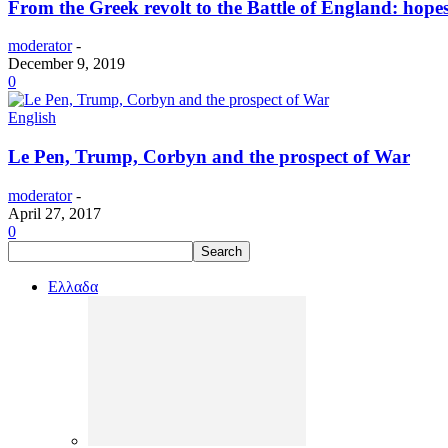
From the Greek revolt to the Battle of England: hopes 
moderator
-
December 9, 2019
0
English
Le Pen, Trump, Corbyn and the prospect of War
moderator
-
April 27, 2017
0
Ελλαδα