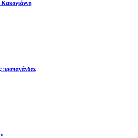
η Κακογιάννη
ας προπαγάνδας
ων