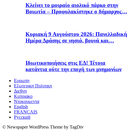
Κλείνει το μοιραίο αιολικό πάρκο στην
Βοιωτία – Προφυλακίστηκε ο δήμαρχος…
Κυριακή 9 Αυγούστου 2026: Πανελλαδική
Ημέρα Δράσης σε νησιά, βουνά και…
Ιδιωτικοποιήσεις στις ΕΔ! Τέτοια
κατάντια ούτε την εποχή των μνημονίων
Ευρωπη
Εξωτερικη Πολιτικη
Διεθνη
Κυπριακο
Ντοκουμεντα
English
FRANÇAIS
Русский
© Newspaper WordPress Theme by TagDiv