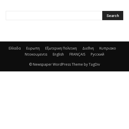
Ελλαδα
Ευρωπη
Εξωτερικη Πολιτικη
Διεθνη
Κυπριακο
Ντοκουμεντα
English
FRANÇAIS
Русский
© Newspaper WordPress Theme by TagDiv