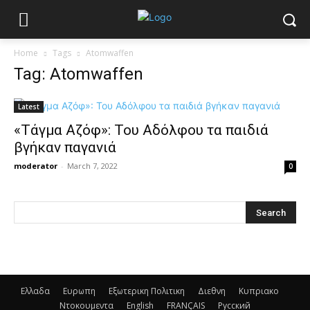
Home
Tags
Atomwaffen
Tag: Atomwaffen
Latest
«Τάγμα Αζόφ»: Του Αδόλφου τα παιδιά
βγήκαν παγανιά
moderator
-
March 7, 2022
0
Ελλαδα
Ευρωπη
Εξωτερικη Πολιτικη
Διεθνη
Κυπριακο
Ντοκουμεντα
English
FRANÇAIS
Русский