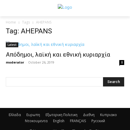
Home
Tags
AHEPANS
Tag: AHEPANS
Latest
Απόδημοι, λαϊκή και εθνική κυριαρχία
moderator
-
October 26, 2019
0
Ελλαδα
Ευρωπη
Εξωτερικη Πολιτικη
Διεθνη
Κυπριακο
Ντοκουμεντα
English
FRANÇAIS
Русский