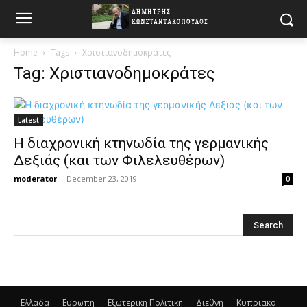
Home
Tags
Χριστιανοδημοκράτες
Tag: Χριστιανοδημοκράτες
Latest
Η διαχρονική κτηνωδία της γερμανικής
Δεξιάς (και των Φιλελευθέρων)
moderator
-
December 23, 2019
0
Ελλαδα
Ευρωπη
Εξωτερικη Πολιτικη
Διεθνη
Κυπριακο