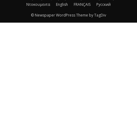
Ντοκουμεντα
English
FRANÇAIS
Русский
© Newspaper WordPress Theme by TagDiv