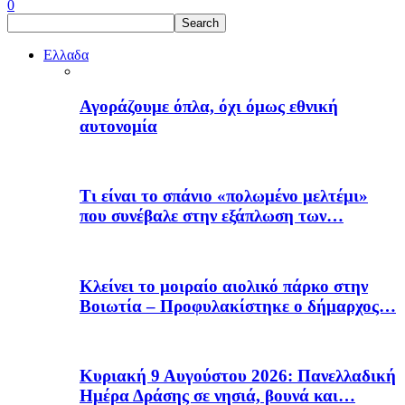
0
Ελλαδα
Αγοράζουμε όπλα, όχι όμως εθνική
αυτονομία
Τι είναι το σπάνιο «πολωμένο μελτέμι»
που συνέβαλε στην εξάπλωση των…
Κλείνει το μοιραίο αιολικό πάρκο στην
Βοιωτία – Προφυλακίστηκε ο δήμαρχος…
Κυριακή 9 Αυγούστου 2026: Πανελλαδική
Ημέρα Δράσης σε νησιά, βουνά και…