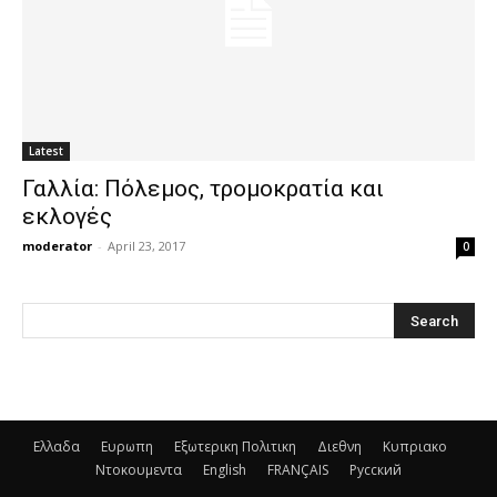
Latest
Γαλλία: Πόλεμος, τρομοκρατία και
εκλογές
moderator
-
April 23, 2017
0
Ελλαδα
Ευρωπη
Εξωτερικη Πολιτικη
Διεθνη
Κυπριακο
Ντοκουμεντα
English
FRANÇAIS
Русский