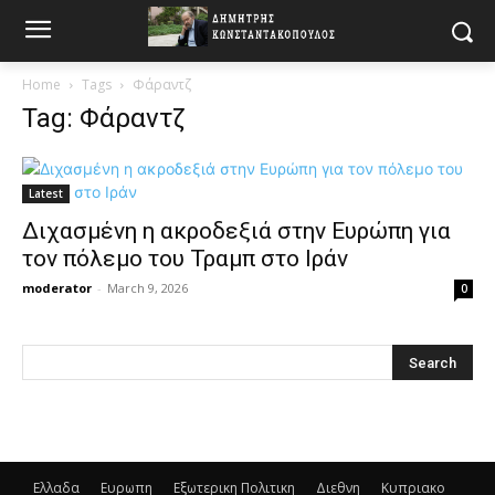
Home
Tags
Φάραντζ
Tag: Φάραντζ
Latest
Διχασμένη η ακροδεξιά στην Ευρώπη για
τον πόλεμο του Τραμπ στο Ιράν
moderator
-
March 9, 2026
0
Ελλαδα
Ευρωπη
Εξωτερικη Πολιτικη
Διεθνη
Κυπριακο