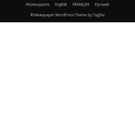
Ντοκουμεντα
English
FRANÇAIS
Русский
© Newspaper WordPress Theme by TagDiv