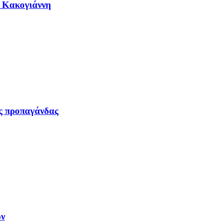
η Κακογιάννη
ας προπαγάνδας
ων