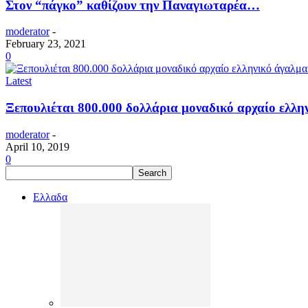
Στον “πάγκο” καθίζουν την Παναγιωταρέα…
moderator
-
February 23, 2021
0
Latest
Ξεπουλιέται 800.000 δολλάρια μοναδικό αρχαίο ελλη
moderator
-
April 10, 2019
0
Ελλαδα