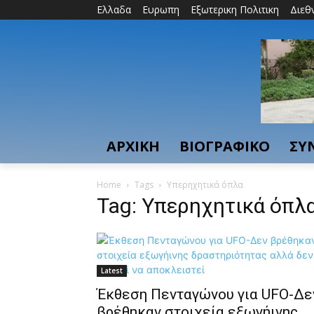
Ελλαδα
Ευρωπη
Εξωτερικη Πολιτικη
Διεθ
ΑΡΧΙΚΗ
ΒΙΟΓΡΑΦΙΚΟ
ΣΥ
Home
Tags
Υπερηχητικά όπλα
Tag: Υπερηχητικά όπλ
Latest
Έκθεση Πενταγώνου για UFO-Δε
βρέθηκαν στοιχεία εξωγήινης