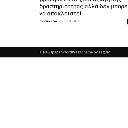
δραστηριότητας αλλά δεν μπορε
να αποκλειστεί
moderator
-
June 8, 2021
© Newspaper WordPress Theme by TagDiv