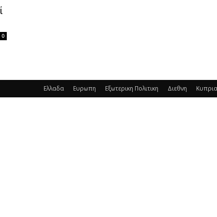
ί
0
Ελλαδα
Ευρωπη
Εξωτερικη Πολιτικη
Διεθνη
Κυπρι