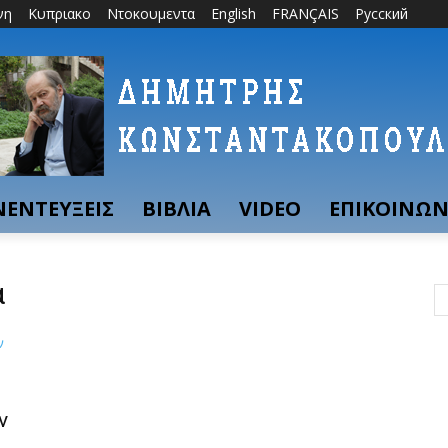
νη
Κυπριακο
Ντοκουμεντα
English
FRANÇAIS
Русский
ΝΕΝΤΕΥΞΕΙΣ
ΒΙΒΛΙΑ
VIDEO
ΕΠΙΚΟΙΝΩΝ
α
ν