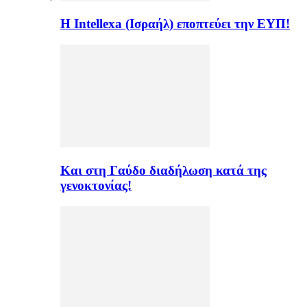
Η Intellexa (Ισραήλ) εποπτεύει την ΕΥΠ!
Και στη Γαύδο διαδήλωση κατά της
γενοκτονίας!