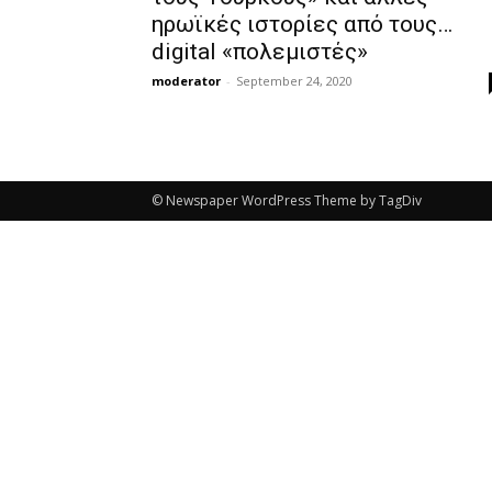
ηρωϊκές ιστορίες από τους…
digital «πολεμιστές»
moderator
-
September 24, 2020
© Newspaper WordPress Theme by TagDiv