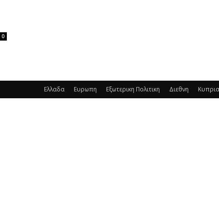
0
Ελλαδα
Ευρωπη
Εξωτερικη Πολιτικη
Διεθνη
Κυπρι