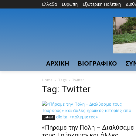
Ελλαδα
Ευρωπη
Εξωτερικη Πολιτικη
Διεθ
ΑΡΧΙΚΗ
ΒΙΟΓΡΑΦΙΚΟ
ΣΥ
Home
Tags
Τwitter
Tag: Τwitter
Latest
«Πήραμε την Πόλη – Διαλύσαμε
τους Τούρκους» και άλλες