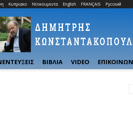
νη
Κυπριακο
Ντοκουμεντα
English
FRANÇAIS
Русский
ΝΕΝΤΕΥΞΕΙΣ
ΒΙΒΛΙΑ
VIDEO
ΕΠΙΚΟΙΝΩΝ