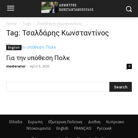
Home
Tags
Τσαλδάρης Κωνσταντίνος
Tag: Τσαλδάρης Κωνσταντίνος
English
Για την υπόθεση Πολκ
moderator
-
April 6, 2020
0
Ελλαδα
Ευρωπη
Εξωτερικη Πολιτικη
Διεθνη
Κυπριακο
Ντοκουμεντα
English
FRANÇAIS
Русский