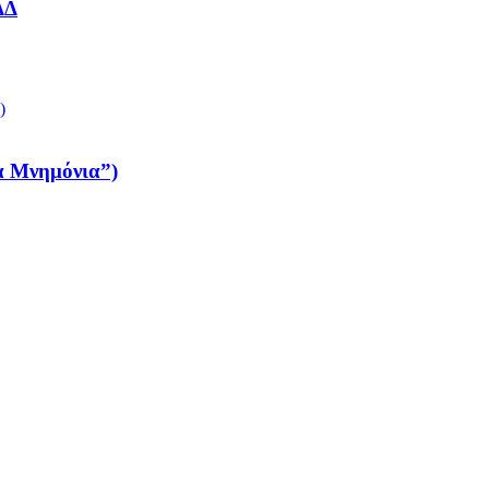
ΔΔ
τα Μνημόνια”)