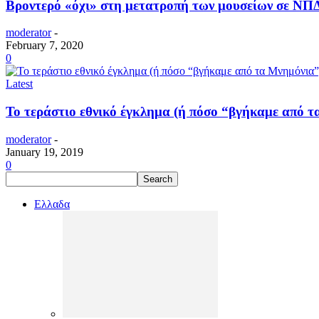
Βροντερό «όχι» στη μετατροπή των μουσείων σε ΝΠ
moderator
-
February 7, 2020
0
Latest
Το τεράστιο εθνικό έγκλημα (ή πόσο “βγήκαμε από 
moderator
-
January 19, 2019
0
Ελλαδα