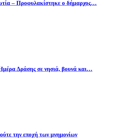
οιωτία – Προφυλακίστηκε ο δήμαρχος…
Ημέρα Δράσης σε νησιά, βουνά και…
 ούτε την εποχή των μνημονίων