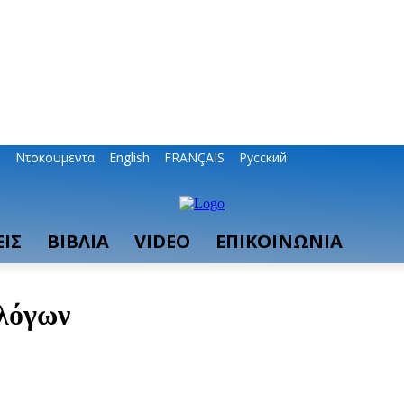
ο
Ντοκουμεντα
English
FRANÇAIS
Русский
ΙΣ
ΒΙΒΛΙΑ
VIDEO
ΕΠΙΚΟΙΝΩΝΙΑ
λόγων