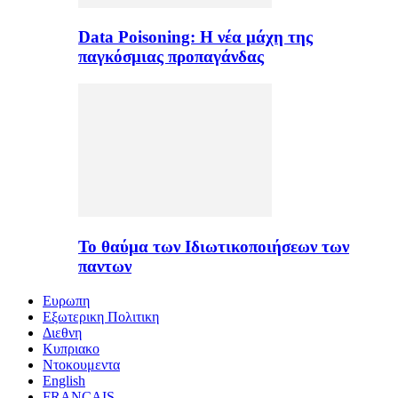
Data Poisoning: Η νέα μάχη της
παγκόσμιας προπαγάνδας
Το θαύμα των Ιδιωτικοποιήσεων των
παντων
Ευρωπη
Εξωτερικη Πολιτικη
Διεθνη
Κυπριακο
Ντοκουμεντα
English
FRANÇAIS