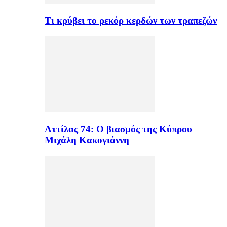
Τι κρύβει το ρεκόρ κερδών των τραπεζών
Αττίλας 74: Ο βιασμός της Κύπρου
Μιχάλη Κακογιάννη