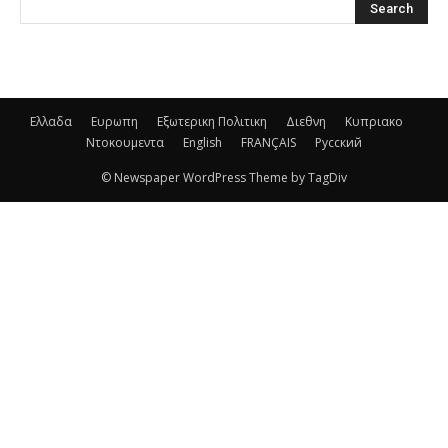
Ελλαδα
Ευρωπη
Εξωτερικη Πολιτικη
Διεθνη
Κυπριακο
Ντοκουμεντα
English
FRANÇAIS
Русский
© Newspaper WordPress Theme by TagDiv