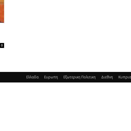
0
Ελλαδα
Ευρωπη
Εξωτερικη Πολιτικη
Διεθνη
Κυπρι