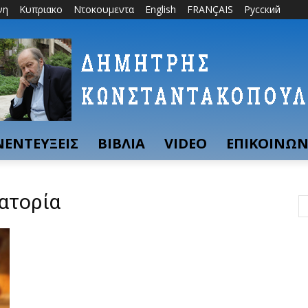
νη
Κυπριακο
Ντοκουμεντα
English
FRANÇAIS
Русский
ΝΕΝΤΕΥΞΕΙΣ
ΒΙΒΛΙΑ
VIDEO
ΕΠΙΚΟΙΝΩΝ
ατορία