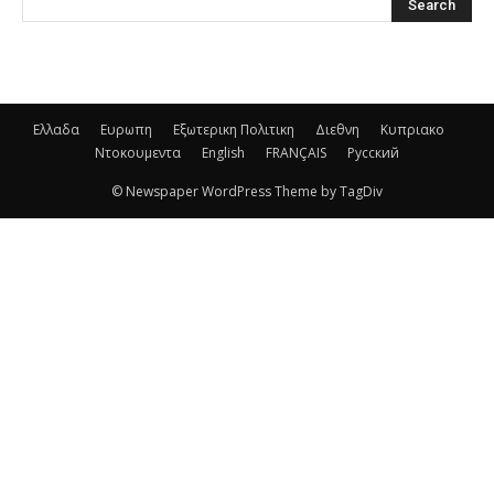
Ελλαδα
Ευρωπη
Εξωτερικη Πολιτικη
Διεθνη
Κυπριακο
Ντοκουμεντα
English
FRANÇAIS
Русский
© Newspaper WordPress Theme by TagDiv