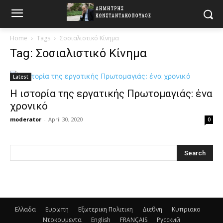
Home
Tags
Σοσιαλιστικό Κίνημα
Tag: Σοσιαλιστικό Κίνημα
Latest
Η ιστορία της εργατικής Πρωτομαγιάς: ένα
χρονικό
moderator
-
April 30, 2020
0
Ελλαδα
Ευρωπη
Εξωτερικη Πολιτικη
Διεθνη
Κυπριακο
Ντοκουμεντα
English
FRANÇAIS
Русский