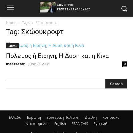
Home
Tags
Σκώουκροφτ
Tag: Σκώουκροφτ
Latest
Πολεμος ή Ειρηνη; Η Δυση και η Κινα
moderator
-
June 24, 2018
0
Ελλαδα
Ευρωπη
Εξωτερικη Πολιτικη
Διεθνη
Κυπριακο
Ντοκουμεντα
English
FRANÇAIS
Русский