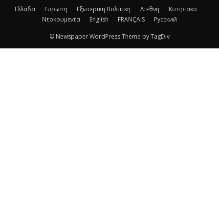
Ελλαδα
Ευρωπη
Εξωτερικη Πολιτικη
Διεθνη
Κυπριακο
Ντοκουμεντα
English
FRANÇAIS
Русский
© Newspaper WordPress Theme by TagDiv