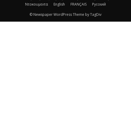
Ντοκουμεντα
English
FRANÇAIS
Русский
© Newspaper WordPress Theme by TagDiv