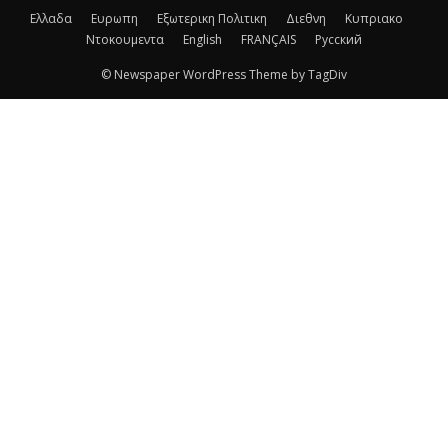
Ελλαδα
Ευρωπη
Εξωτερικη Πολιτικη
Διεθνη
Κυπριακο
Ντοκουμεντα
English
FRANÇAIS
Русский
© Newspaper WordPress Theme by TagDiv