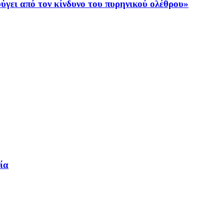
ύγει από τον κίνδυνο του πυρηνικού ολέθρου»
ία