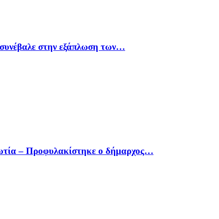
υ συνέβαλε στην εξάπλωση των…
οιωτία – Προφυλακίστηκε ο δήμαρχος…