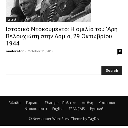
Latest
Ιστορικό Ντοκουμέντο: Η ομιλία του ‘Αρη
Βελουχιώτη στην Λαμία, 29 Οκτωβρίου
1944
moderator
-
October 31, 2019
0
Ελλαδα
Ευρωπη
Εξωτερικη Πολιτικη
Διεθνη
Κυπριακο
Ντοκουμεντα
English
FRANÇAIS
Русский
© Newspaper WordPress Theme by TagDiv