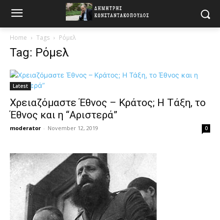
Home
Tags
Ρόμελ
Tag: Ρόμελ
Latest
Χρειαζόμαστε Έθνος – Κράτος; Η Τάξη, το
Έθνος και η “Αριστερά”
moderator
-
November 12, 2019
0